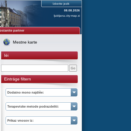
Izberite jezik
08.08.2026
ljubljana.city-map.si
ostanite partner
Mestne karte
Ièi
Einträge filtern
Dodatno mono najdièe:
Terapevtske metode podrazdeliti:
Prikaz vnosov iz: