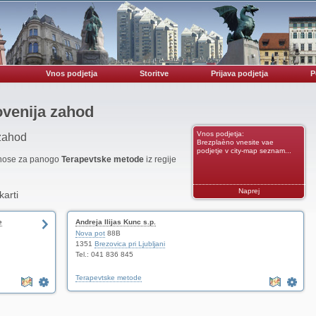
Vnos podjetja
Storitve
Prijava podjetja
P
ovenija zahod
Vnos podjetja:
 zahod
Brezplaèno vnesite vae
podjetje v city-map seznam...
vnose za panogo
Terapevtske metode
iz regije
Naprej
karti
e
Andreja Ilijas Kunc s.p.
Nova pot
88B
1351
Brezovica pri Ljubljani
Tel.: 041 836 845
Terapevtske metode