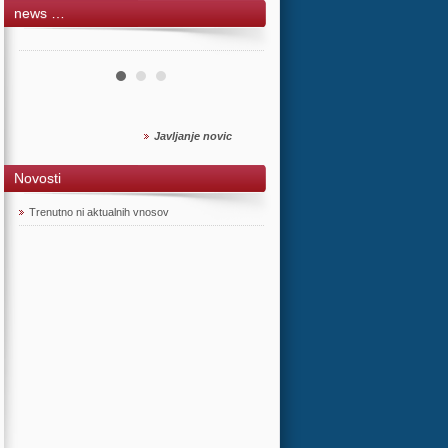
news …
Javljanje novic
Novosti
Trenutno ni aktualnih vnosov