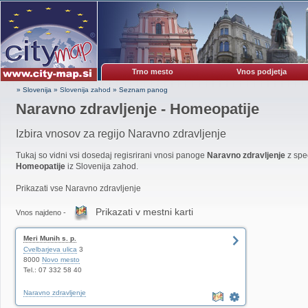
Trno mesto
Vnos podjetja
» Slovenija
»
Slovenija zahod
»
Seznam panog
Naravno zdravljenje - Homeopatije
Izbira vnosov za regijo Naravno zdravljenje
Tukaj so vidni vsi dosedaj regisrirani vnosi panoge
Naravno zdravljenje
z spec
Homeopatije
iz Slovenija zahod.
Prikazati vse Naravno zdravljenje
Prikazati v mestni karti
Vnos najdeno -
Meri Munih s. p.
Cvelbarjeva ulica
3
8000
Novo mesto
Tel.: 07 332 58 40
Naravno zdravljenje