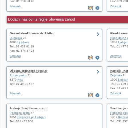
Fax: 01 510 23 42
Fax: 059 95
Zdravnik
Zdravnik
Dodatni naslovi iz regije Slovenija zahod
Oèesni kirurki center dr. Pfeifer
Kirurki sana
Dunajska
22
Rona dolina 
1000
Ljubljana
1000
Ljublja
Tel.: 01 433 81 18
Tel.: 01 477 
Fax: 01 474 47 24
Zdravnik
Zdravnik
Oèesna ordinacija Preskar
Kambiè - Kaf
Pot na polco
21
Zeljarska
2
8270
Krko
1000
Ljublja
Tel.: 07 49 21 537
Tel.: 01 429 
Fax: 01 429 
Zdravnik
Zdravnik
Andreja Snoj Kermanc s.p.
Svetovanje d
Podpeka cesta
77
Podpeka ces
1351
Brezovica pri Ljubljani
1351
Brezovic
Tel.: 031 435 066
Tel.: 031 35