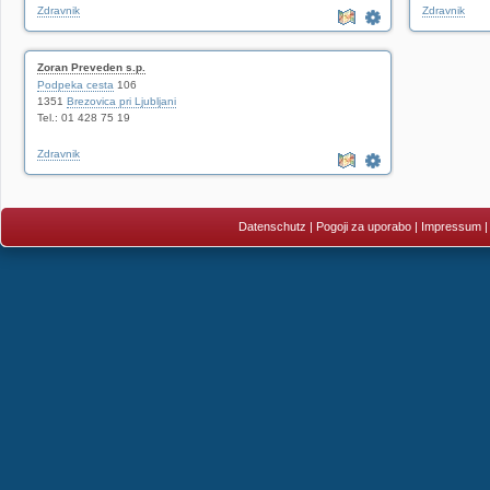
Zdravnik
Zdravnik
Zoran Preveden s.p.
Podpeka cesta
106
1351
Brezovica pri Ljubljani
Tel.: 01 428 75 19
Zdravnik
Datenschutz
|
Pogoji za uporabo
|
Impressum