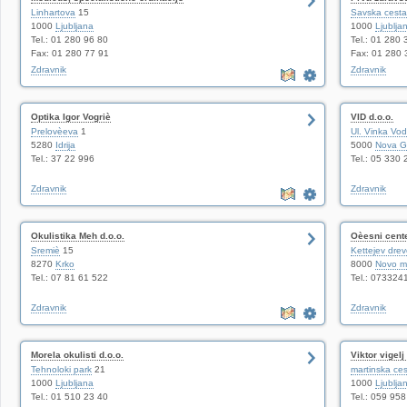
Linhartova
15
Savska cesta
1000
Ljubljana
1000
Ljublja
Tel.: 01 280 96 80
Tel.: 01 280 
Fax: 01 280 77 91
Fax: 01 280 
Zdravnik
Zdravnik
Optika Igor Vogriè
VID d.o.o.
Prelovèeva
1
Ul. Vinka Vo
5280
Idrija
5000
Nova G
Tel.: 37 22 996
Tel.: 05 330 
Zdravnik
Zdravnik
Okulistika Meh d.o.o.
Oèesni cent
Sremiè
15
Kettejev dre
8270
Krko
8000
Novo m
Tel.: 07 81 61 522
Tel.: 073324
Zdravnik
Zdravnik
Morela okulisti d.o.o.
Viktor vigelj
Tehnoloki park
21
martinska ce
1000
Ljubljana
1000
Ljublja
Tel.: 01 510 23 40
Tel.: 059 95