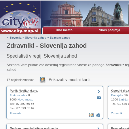
Trno mesto
Vnos podjetja
» Slovenija
»
Slovenija zahod
»
Seznam panog
Zdravniki - Slovenija zahod
Specialisti v regiji Slovenija zahod
Seznam Vam prikae vse dosedaj registrirane vnose za panogo
Zdravniki
iz re
zahod.
Prikazati v mestni karti.
17 najdenih vnosov. -
Punik-Novljan d.o.o.
Optovid d.o.
Turkova ulica
8
Dunajska
56
8000
Novo mesto
1000
Ljublja
Tel.: 07 393 55 55
Tel.: 01 436 
Fax: 07 393 55 62
Zdravnik
Zdravnik
Medicus, specialistiène ordinacije
Prva zdravst