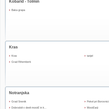
Kobarid - Tolmin
Baka grapa
Kras
Kras
tanjel
Grad Rihemberk
Notranjska
Grad Snenik
Pekel pri Borovnici
Dobrodoli v deeli mostič in k...
Mostičarji