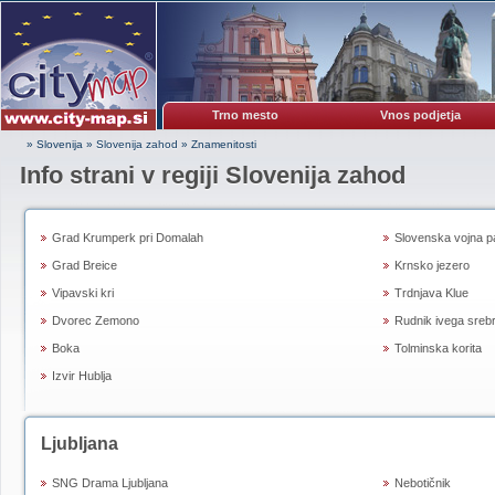
Trno mesto
Vnos podjetja
» Slovenija
»
Slovenija zahod
»
Znamenitosti
Info strani v regiji Slovenija zahod
Grad Krumperk pri Domalah
Slovenska vojna pa
Grad Breice
Krnsko jezero
Vipavski kri
Trdnjava Klue
Dvorec Zemono
Rudnik ivega srebr
Boka
Tolminska korita
Izvir Hublja
Ljubljana
SNG Drama Ljubljana
Nebotičnik