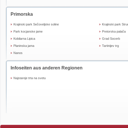
Primorska
Krajinski park Sečoveljske soline
Krajinski park Stru
Park kocjanske jame
Pretorska palača
Kobilarna Lipica
Grad Socerb
Planinska jama
Tartinijev trg
Nanos
Infoseiten aus anderen Regionen
Najstareje trta na svetu