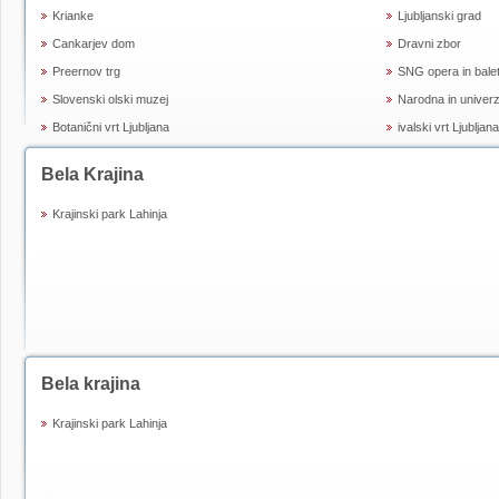
Krianke
Ljubljanski grad
Cankarjev dom
Dravni zbor
Preernov trg
SNG opera in bale
Slovenski olski muzej
Narodna in univerzi
Botanični vrt Ljubljana
ivalski vrt Ljubljana
Bela Krajina
Krajinski park Lahinja
Bela krajina
Krajinski park Lahinja