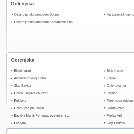
Dolenjska
Cistercijanski samostan Stična
Kartuzijanski samo
Cistercijanski samostan Kostanjevica na ...
Gorenjska
Blejski grad
Blejski otok
Arboretum Volčji Potok
Triglav
Slap Savica
Oplenova hia
Dolina Triglavskih jezer
Planica
Pokljuka
Preernova rojstna h
Grad Brdo pri Kranju
Dolina Vrata
Bazilika Marije Pomagaj, posvečena ...
Prelaz Vrič
Prisojnik
Slap Peričnik