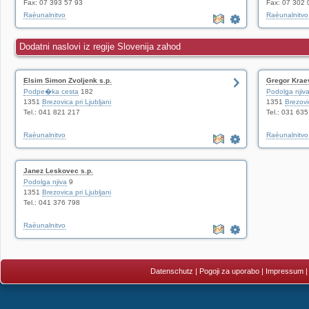
Fax: 07 393 57 93
Fax: 07 302 
Raèunalnitvo
Raèunalnitvo
Dodatni naslovi iz regije Slovenija zahod
Elsim Simon Zvoljenk s.p.
Gregor Krae
Podpe�ka cesta
182
Podolga njiv
1351
Brezovica pri Ljubljani
1351
Brezovic
Tel.: 041 821 217
Tel.: 031 63
Raèunalnitvo
Raèunalnitvo
Janez Leskovec s.p.
Podolga njiva
9
1351
Brezovica pri Ljubljani
Tel.: 041 376 798
Raèunalnitvo
Datenschutz
|
Pogoji za uporabo
|
Impressum