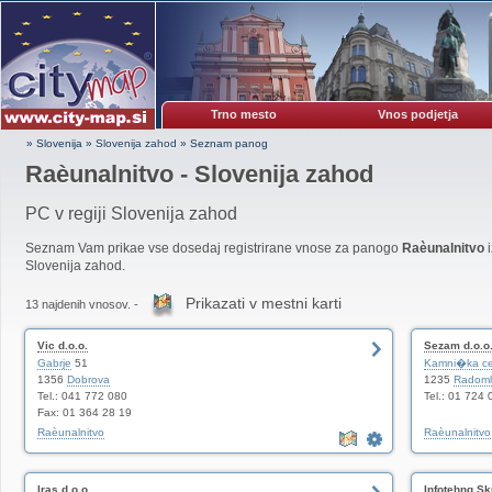
Trno mesto
Vnos podjetja
» Slovenija
»
Slovenija zahod
»
Seznam panog
Raèunalnitvo - Slovenija zahod
PC v regiji Slovenija zahod
Seznam Vam prikae vse dosedaj registrirane vnose za panogo
Raèunalnitvo
i
Slovenija zahod.
Prikazati v mestni karti
13 najdenih vnosov. -
Vic d.o.o.
Sezam d.o.o
Gabrje
51
Kamni�ka ce
1356
Dobrova
1235
Radoml
Tel.: 041 772 080
Tel.: 01 724 
Fax: 01 364 28 19
Raèunalnitvo
Raèunalnitvo
Iras d.o.o.
Infotehnq Sk