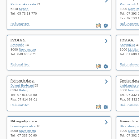
Partizanska cesta
71
Podbreznik
1
6210
Seana
8000
Novo m
Tel.: 05 73 13 770
Tel.: 07 393 
Fax: 07 393 
Raèunalnitvo
Raèunalnitvo
Inet d.o.o.
Tift d.o.o.
Srebrniče
14
Kamni�ka
4
8000
Novo mesto
1000
Ljublja
Tel.: 040 635 671
Tel.: 01 600 
Raèunalnitvo
Raèunalnitvo
Point.er it d.o.o.
Comlan d.o.o
Dolenji Bo�tanj
55
Ljubljanska c
8294
Botanj
8000
Novo m
Tel.: 07 814 98 00
Tel.: 07 332 
Fax: 07 814 98 01
Fax: 07 332 
Raèunalnitvo
Raèunalnitvo
Mikrografija d.o.o.
Tomas d.o.o.
Foersterjeva ulica
10
Ulica stare p
8000
Novo mesto
8000
Novo m
Tel.: 07 337 50 60
Tel.: 07 302 