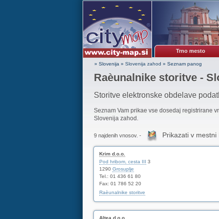
Trno mesto
» Slovenija
»
Slovenija zahod
»
Seznam panog
Raèunalnike storitve - S
Storitve elektronske obdelave podat
Seznam Vam prikae vse dosedaj registrirane 
Slovenija zahod.
Prikazati v mestni 
9 najdenih vnosov. -
Krim d.o.o.
Pod hribom, cesta III
3
1290
Grosuplje
Tel.: 01 436 61 80
Fax: 01 786 52 20
Raèunalnike storitve
Altea d.o.o.