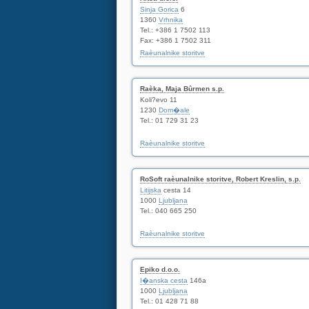
Sinja Gorica
6
1360
Vrhnika
Tel.: +386 1 7502 113
Fax: +386 1 7502 311
Raèunalnike storitve
Raèka, Maja Bûrmen s.p.
Koli?evo 11
1230
Dom�ale
Tel.: 01 729 31 23
Raèunalnike storitve
RoSoft raèunalnike storitve, Robert Kreslin, s.p.
Litijska
cesta 14
1000
Ljubljana
Tel.: 040 665 250
Raèunalnike storitve
Epiko d.o.o.
I�anska cesta
146a
1000
Ljubljana
Tel.: 01 428 71 88