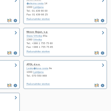
�elezna cesta
14
1000
Ljubljana
Tel.: 01 439 66 00
Fax: 01 439 66 25
Raèunalnike storitve
Mesec Bojan, s.p.
Stara Vrhnika
65a
1360
Vrhnika
Tel.: +386 1 755 75 80
Fax: +386 1 755 75 85
Raèunalnike storitve
ATOL d.o.o.
Lesko�kova cesta
9e
1000
Ljubljana
Tel.: 070 550 969
Raèunalnike storitve