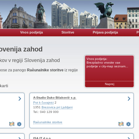
Vnos podjetja
Storitve
Prijava podjetja
P
lovenija zahod
Vnos podjetja:
kov v regiji Slovenija zahod
Brezplaèno vnesite vae
podjetje v city-map seznam...
vnose za panogo
Raèunalnike storitve
iz regije
Naprej
karti
A-Studio Duko Bilakoviè s.p.
Pot k čuvajnici
2
1351
Brezovica pri Ljubljani
Tel.: 040 129 000
Raèunalnike storitve
ISA.IT d.o.o.