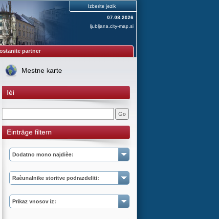
Izberite jezik
07.08.2026
ljubljana.city-map.si
ostanite partner
Mestne karte
Ièi
Einträge filtern
Dodatno mono najdièe:
Raèunalnike storitve podrazdeliti:
Prikaz vnosov iz: