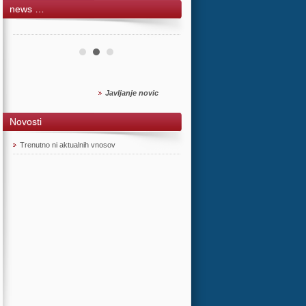
news …
Javljanje novic
Novosti
Trenutno ni aktualnih vnosov