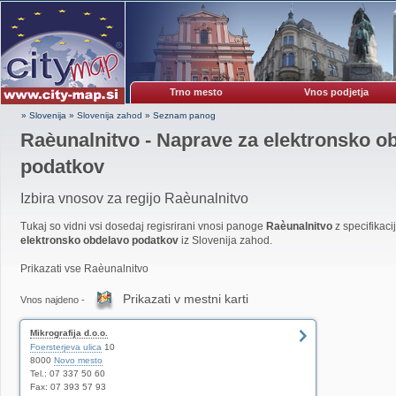
Trno mesto
Vnos podjetja
» Slovenija
»
Slovenija zahod
»
Seznam panog
Raèunalnitvo - Naprave za elektronsko o
podatkov
Izbira vnosov za regijo Raèunalnitvo
Tukaj so vidni vsi dosedaj regisrirani vnosi panoge
Raèunalnitvo
z specifikaci
elektronsko obdelavo podatkov
iz Slovenija zahod.
Prikazati vse Raèunalnitvo
Prikazati v mestni karti
Vnos najdeno -
Mikrografija d.o.o.
Foersterjeva ulica
10
8000
Novo mesto
Tel.: 07 337 50 60
Fax: 07 393 57 93