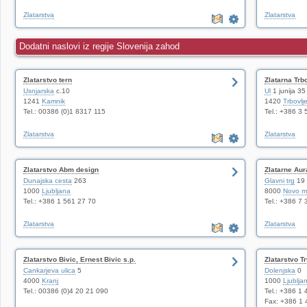
Zlatarstva
Zlatarstva
Dodatni naslovi iz regije Slovenija zahod
Zlatarstvo tern
Zlatarna Trbo
Usnjarska
c.10
Ul
1 junija 35
1241
Kamnik
1420
Trbovlj
Tel.: 00386 (0)1 8317 115
Tel.: +386 3
Zlatarstva
Zlatarstva
Zlatarstvo Abm design
Zlatarne Aur
Dunajska cesta
263
Glavni trg
19
1000
Ljubljana
8000
Novo m
Tel.: +386 1 561 27 70
Tel.: +386 7
Zlatarstva
Zlatarstva
Zlatarstvo Bivic, Ernest Bivic s.p.
Zlatarstvo Tr
Cankarjeva ulica
5
Dolenjska
0
4000
Kranj
1000
Ljublja
Tel.: 00386 (0)4 20 21 090
Tel.: +386 1
Fax: +386 1 