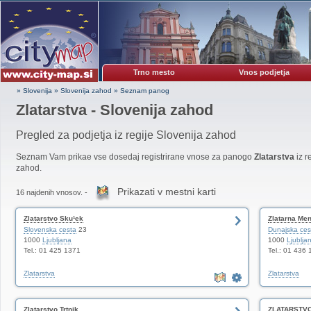
Trno mesto
Vnos podjetja
» Slovenija
»
Slovenija zahod
»
Seznam panog
Zlatarstva - Slovenija zahod
Pregled za podjetja iz regije Slovenija zahod
Seznam Vam prikae vse dosedaj registrirane vnose za panogo
Zlatarstva
iz r
zahod.
Prikazati v mestni karti
16 najdenih vnosov. -
Zlatarstvo Sku¹ek
Zlatarna Men
Slovenska cesta
23
Dunajska ces
1000
Ljubljana
1000
Ljublja
Tel.: 01 425 1371
Tel.: 01 436 
Zlatarstva
Zlatarstva
Zlatarstvo Trtnik
ZLATARSTV