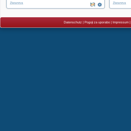
Zlatarstva
Zlatarstva
Datenschutz
|
Pogoji za uporabo
|
Impressum