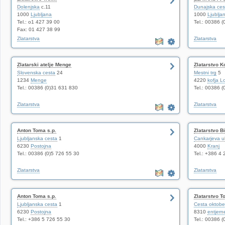
Dolenjska
c.11
Dunajska ces
1000
Ljubljana
1000
Ljublja
Tel.: o1 427 39 00
Tel.: 00386 (
Fax: 01 427 38 99
Zlatarstva
Zlatarstva
Zlatarski atelje Menge
Zlatarstvo 
Slovenska cesta
24
Mestni trg
5
1234
Menge
4220
kofja L
Tel.: 00386 (0)31 631 830
Tel.: 00386 (
Zlatarstva
Zlatarstva
Anton Toma s.p.
Zlatarstvo Bi
Ljubljanska cesta
1
Cankarjeva ul
6230
Postojna
4000
Kranj
Tel.: 00386 (0)5 726 55 30
Tel.: +386 4
Zlatarstva
Zlatarstva
Anton Toma s.p.
Zlatarstvo T
Ljubljanska cesta
1
Cesta oktobe
6230
Postojna
8310
entjern
Tel.: +386 5 726 55 30
Tel.: 00386 