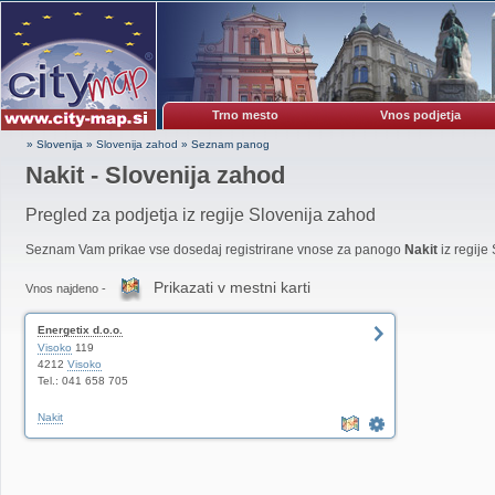
Trno mesto
Vnos podjetja
» Slovenija
»
Slovenija zahod
»
Seznam panog
Nakit - Slovenija zahod
Pregled za podjetja iz regije Slovenija zahod
Seznam Vam prikae vse dosedaj registrirane vnose za panogo
Nakit
iz regije
Prikazati v mestni karti
Vnos najdeno -
Energetix d.o.o.
Visoko
119
4212
Visoko
Tel.: 041 658 705
Nakit