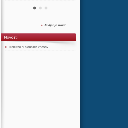
Javljanje novic
Novosti
Trenutno ni aktualnih vnosov