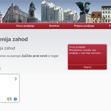
Vnos podjetja
Storitve
Prijava podjetja
P
venija zahod
Vnos podjetja:
ija zahod
Brezplaèno vnesite vae
podjetje v city-map seznam...
vnose za panogo
Zaščite proti streli
iz regije
Naprej
i