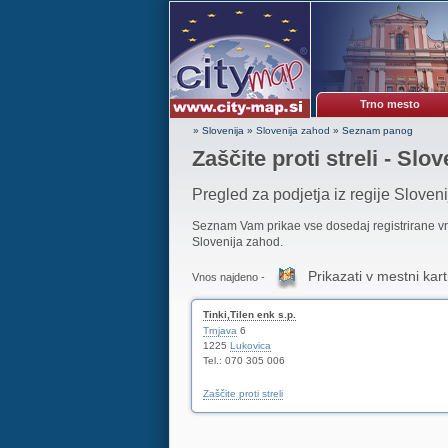
Trno mesto
» Slovenija
»
Slovenija zahod
»
Seznam panog
Zaščite proti streli - Slo
Pregled za podjetja iz regije Sloven
Seznam Vam prikae vse dosedaj registrirane 
Slovenija zahod.
Prikazati v mestni kart
Vnos najdeno -
Tinki,Tilen enk s.p.
Trnjava
6
1225
Lukovica
Tel.: 070 305 006
Zaščite proti streli