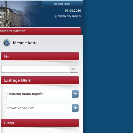
Izberite jezik
07.08.2026
ljubljana.city-map.si
ostanite partner
Mestne karte
Ièi
Einträge filtern
Dodatno mono najdièe:
Prikaz vnosov iz:
news …