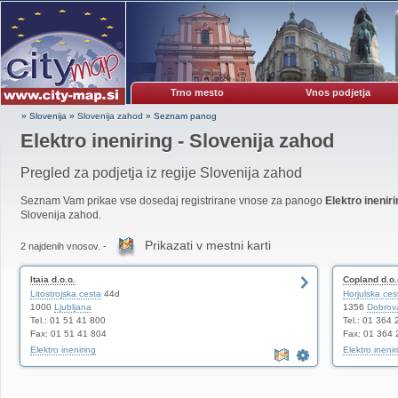
Trno mesto
Vnos podjetja
» Slovenija
»
Slovenija zahod
»
Seznam panog
Elektro ineniring - Slovenija zahod
Pregled za podjetja iz regije Slovenija zahod
Seznam Vam prikae vse dosedaj registrirane vnose za panogo
Elektro inenir
Slovenija zahod.
Prikazati v mestni karti
2 najdenih vnosov. -
Itaia d.o.o.
Copland d.o.
Litostrojska cesta
44d
Horjulska ces
1000
Ljubljana
1356
Dobrov
Tel.: 01 51 41 800
Tel.: 01 364 
Fax: 01 51 41 804
Fax: 01 364 
Elektro ineniring
Elektro inenir