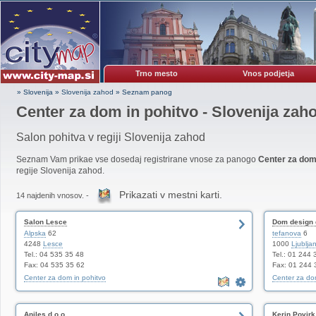
Trno mesto
Vnos podjetja
» Slovenija
»
Slovenija zahod
»
Seznam panog
Center za dom in pohitvo - Slovenija zah
Salon pohitva v regiji Slovenija zahod
Seznam Vam prikae vse dosedaj registrirane vnose za panogo
Center za dom 
regije Slovenija zahod.
Prikazati v mestni karti.
14 najdenih vnosov. -
Salon Lesce
Dom design 
Alpska
62
tefanova
6
4248
Lesce
1000
Ljublja
Tel.: 04 535 35 48
Tel.: 01 244 
Fax: 04 535 35 62
Fax: 01 244 
Center za dom in pohitvo
Center za dom
Aniles d.o.o.
Kerin.Povirk