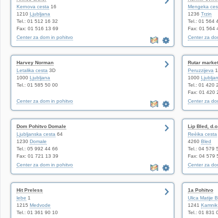
Kernova cesta
16
Mengeka ces
1210
Ljubljana
1236
Trzin
Tel.: 01 512 16 32
Tel.: 01 564 
Fax: 01 516 13 69
Fax: 01 564 
Center za dom in pohitvo
Center za dom
Harvey Norman
Rutar market
Letalika cesta
3D
Peruzzijeva
1
1000
Ljubljana
1000
Ljublja
Tel.: 01 585 50 00
Tel.: 01 420 
Fax: 01 420 
Center za dom in pohitvo
Center za dom
Dom Pohitvo Domale
Lip Bled, d.o
Ljubljanska cesta
64
Reèika cesta
1230
Domale
4260
Bled
Tel.: 05 992 44 66
Tel.: 04 579 
Fax: 01 721 13 39
Fax: 04 579 
Center za dom in pohitvo
Center za dom
Hit Preless
1a Pohitvo
lebe
1
Ulica Matije B
1215
Medvode
1241
Kamnik
Tel.: 01 361 90 10
Tel.: 01 831 