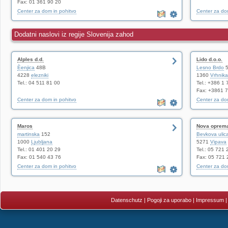
Fax: 01 361 90 20
Center za dom in pohitvo
Center za dom
Dodatni naslovi iz regije Slovenija zahod
Alples d.d.
Lido d.o.o.
Èenjica
48B
Lesno Brdo
5
4228
elezniki
1360
Vrhnika
Tel.: 04 511 81 00
Tel.: +386 1
Fax: +3861 
Center za dom in pohitvo
Center za dom
Maros
Nova oprema 
martinska
152
Bevkova ulic
1000
Ljubljana
5271
Vipava
Tel.: 01 401 20 29
Tel.: 05 721 
Fax: 01 540 43 76
Fax: 05 721 
Center za dom in pohitvo
Center za dom
Datenschutz
|
Pogoji za uporabo
|
Impressum