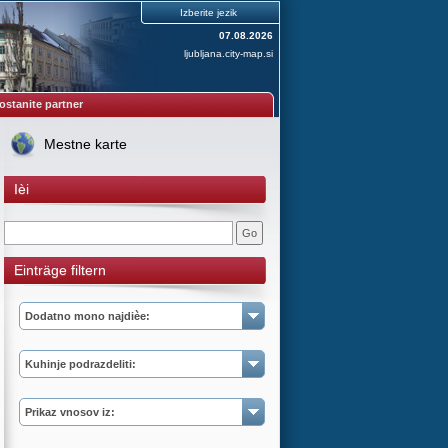
Izberite jezik
07.08.2026
ljubljana.city-map.si
ostanite partner
Mestne karte
Ièi
Einträge filtern
Dodatno mono najdièe:
Kuhinje podrazdeliti:
Prikaz vnosov iz: