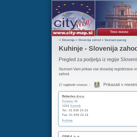
Trno mesto
» Slovenija
»
Slovenija zahod
»
Seznam panog
Kuhinje - Slovenija zaho
Pregled za podjetja iz regije Sloven
Seznam Vam prikae vse dosedaj registrirane 
zahod.
Prikazati v mestni
17 najdenih vnosov. -
Reberles d.o.o.
Poreber
11
1241
Kamnik
Tel.: 01 839 24 24
Fax: 01 839 24 24
Kuhinje
OSM d. o. o.