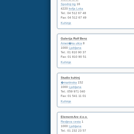
Spodnji trg
16
4220
kofja Loka
Tel.: 04 512 67 48
Fax: 04 512 67 49
Kuhinje
Galerija Rolf Benz
Ameri�ka ulica
8
1000
Ljubljana
Tel.: 01 810 90 37
Fax: 01 810 90 51
Kuhinje
Studio kuhinj
�martinska
152
1000
Ljubljana
Tel.: 059 971 040
Fax: 01 541 11 01
Kuhinje
Element-Are d.o.o.
Resljeva cesta
1
1000
Ljubljana
Tel.: 01 232 23 57