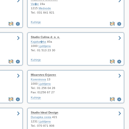
Va�e
19a
1215
Medvode
Tel.: 031 841 921
Kuhinje
Studio Culina d. o. o.
Kajaka�ka
40a
1000
Ljubljana
Tel.: 01 513 23 30
Kuhinje
Mizarstvo Erjavec
Koreninova
13
1000
Ljubljana
Tel.: 01 256 04 26
Fax: 01256 67 27
Kuhinje
Studio Ideal Design
Dunajska cesta
421
1231
Ljubljana
Tel.: 070 871 906