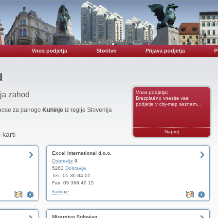
Vnos podjetja
Storitve
Prijava podjetja
P
d
Vnos podjetja:
ija zahod
Brezplaèno vnesite vae
podjetje v city-map seznam...
vnose za panogo
Kuhinje
iz regije Slovenija
Naprej
 karti
Excel International d.o.o.
Dobravlje
9
5263
Dobravlje
Tel.: 05 36 84 01
Fax: 05 368 40 15
Kuhinje
Mizarstvo Soboèan