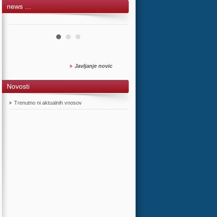
news …
Javljanje novic
Novosti
Trenutno ni aktualnih vnosov