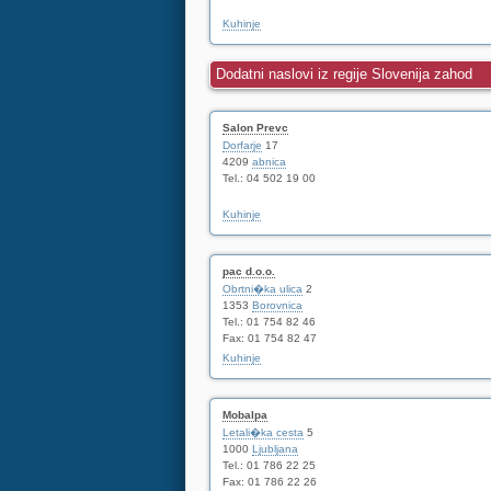
Kuhinje
Dodatni naslovi iz regije Slovenija zahod
Salon Prevc
Dorfarje
17
4209
abnica
Tel.: 04 502 19 00
Kuhinje
pac d.o.o.
Obrtni�ka ulica
2
1353
Borovnica
Tel.: 01 754 82 46
Fax: 01 754 82 47
Kuhinje
Mobalpa
Letali�ka cesta
5
1000
Ljubljana
Tel.: 01 786 22 25
Fax: 01 786 22 26