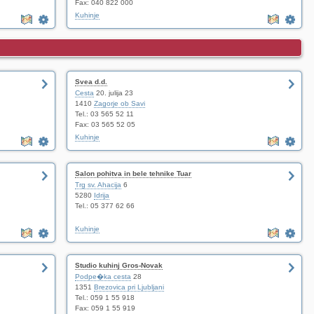
Fax: 040 822 000
Kuhinje
Svea d.d.
Cesta
20. julija 23
1410
Zagorje ob Savi
Tel.: 03 565 52 11
Fax: 03 565 52 05
Kuhinje
Salon pohitva in bele tehnike Tuar
Trg sv. Ahacija
6
5280
Idrija
Tel.: 05 377 62 66
Kuhinje
Studio kuhinj Gros-Novak
Podpe�ka cesta
28
1351
Brezovica pri Ljubljani
Tel.: 059 1 55 918
Fax: 059 1 55 919