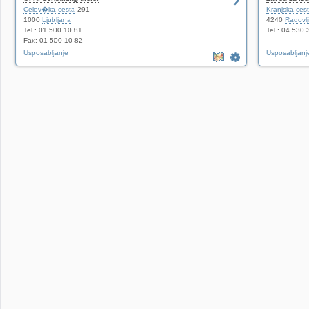
Celov�ka cesta
291
Kranjska ces
1000
Ljubljana
4240
Radovlj
Tel.: 01 500 10 81
Tel.: 04 530 
Fax: 01 500 10 82
Usposabljanje
Usposabljanj