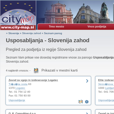
Trno mesto
Vnos podjetja
» Slovenija
»
Slovenija zahod
»
Seznam panog
Usposabljanja - Slovenija zahod
Pregled za podjetja iz regije Slovenija zahod
Seznam Vam prikae vse dosedaj registrirane vnose za panogo
Usposabljanja
Slovenija zahod.
Prikazati v mestni karti
4 najdenih vnosov. -
Zavod za vgojo in izobraevanje Logatec
Elite izobrae
Tr�a�ka cesta
63
Verov�kova u
1370
Logatec
1000
Ljublja
Tel.: 01 754 12 40
Tel.: 041 70
Fax: 01 750 93 00
Usposabljanje
Usposabljanj
O. K. Consulting d.o.o.
Zavod za izo