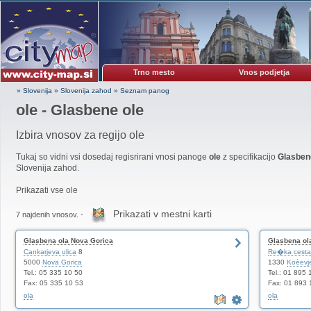
Trno mesto
Vnos podjetja
» Slovenija
»
Slovenija zahod
»
Seznam panog
ole - Glasbene ole
Izbira vnosov za regijo ole
Tukaj so vidni vsi dosedaj regisrirani vnosi panoge
ole
z specifikacijo
Glasbene
Slovenija zahod.
Prikazati vse ole
Prikazati v mestni karti
7 najdenih vnosov. -
Glasbena ola Nova Gorica
Glasbena ol
Cankarjeva ulica
8
Re�ka cesta
5000
Nova Gorica
1330
Koèevj
Tel.: 05 335 10 50
Tel.: 01 895 
Fax: 05 335 10 53
Fax: 01 893 
ola
ola