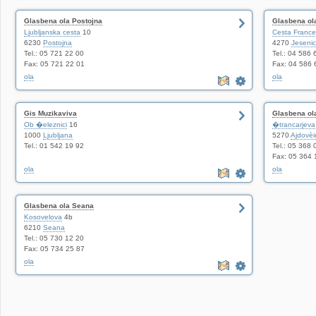
Glasbena ola Postojna
Glasbena ol
Ljubljanska cesta
10
Cesta Franc
6230
Postojna
4270
Jeseni
Tel.: 05 721 22 00
Tel.: 04 586 
Fax: 05 721 22 01
Fax: 04 586 
ola
ola
Gis Muzikaviva
Glasbena o
Ob �eleznici
16
�trancarjeva
1000
Ljubljana
5270
Ajdovè
Tel.: 01 542 19 92
Tel.: 05 368 
Fax: 05 364 
ola
ola
Glasbena ola Seana
Kosovelova
4b
6210
Seana
Tel.: 05 730 12 20
Fax: 05 734 25 87
ola