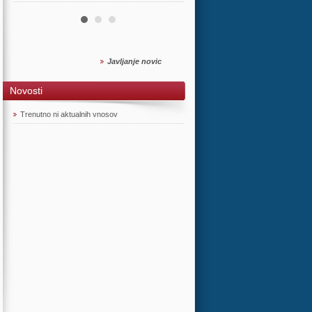
Javljanje novic
Novosti
Trenutno ni aktualnih vnosov