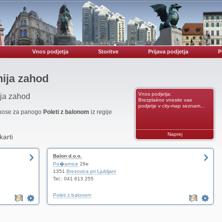
Vnos podjetja
Storitve
Prijava podjetja
P
nija zahod
Vnos podjetja:
ija zahod
Brezplaèno vnesite vae
podjetje v city-map seznam...
vnose za panogo
Poleti z balonom
iz regije
Naprej
karti
Balon d.o.o.
Po�arnice
26e
1351
Brezovica pri Ljubljani
Tel.: 041 613 255
Poleti z balonom