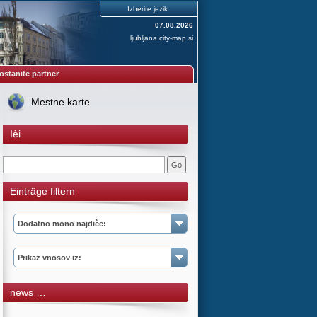
Izberite jezik
07.08.2026
ljubljana.city-map.si
ostanite partner
Mestne karte
Ièi
Einträge filtern
Dodatno mono najdièe:
Prikaz vnosov iz:
news …