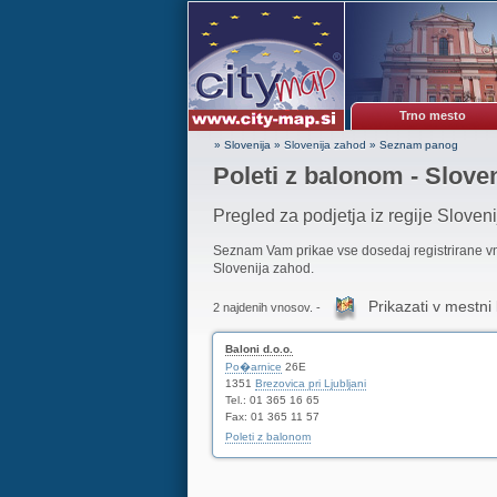
Trno mesto
» Slovenija
»
Slovenija zahod
»
Seznam panog
Poleti z balonom - Slove
Pregled za podjetja iz regije Sloven
Seznam Vam prikae vse dosedaj registrirane 
Slovenija zahod.
Prikazati v mestni 
2 najdenih vnosov. -
Baloni d.o.o.
Po�arnice
26E
1351
Brezovica pri Ljubljani
Tel.: 01 365 16 65
Fax: 01 365 11 57
Poleti z balonom