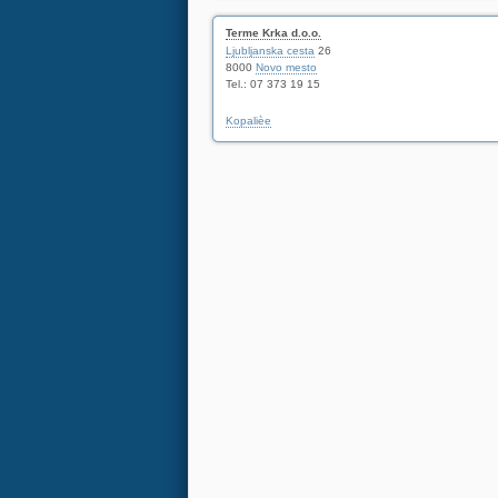
Terme Krka d.o.o.
Ljubljanska cesta
26
8000
Novo mesto
Tel.: 07 373 19 15
Kopalièe