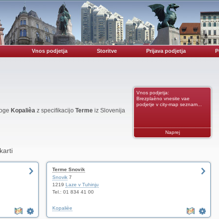
Vnos podjetja
Storitve
Prijava podjetja
P
Vnos podjetja:
Brezplaèno vnesite vae
podjetje v city-map seznam...
noge
Kopalièa
z specifikacijo
Terme
iz Slovenija
Naprej
karti
Terme Snovik
Snovik
7
1219
Laze v Tuhinju
Tel.: 01 834 41 00
Kopalièe