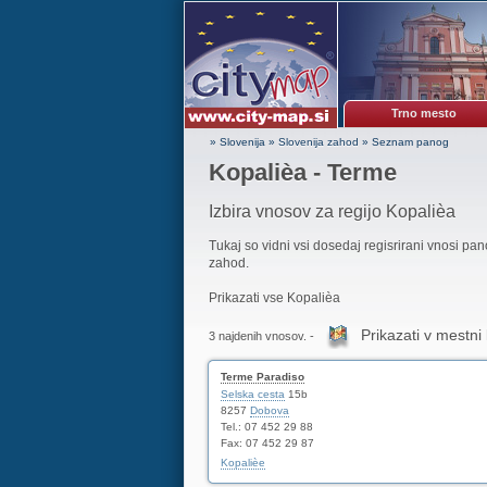
Trno mesto
» Slovenija
»
Slovenija zahod
»
Seznam panog
Kopalièa - Terme
Izbira vnosov za regijo Kopalièa
Tukaj so vidni vsi dosedaj regisrirani vnosi pa
zahod.
Prikazati vse Kopalièa
Prikazati v mestni 
3 najdenih vnosov. -
Terme Paradiso
Selska cesta
15b
8257
Dobova
Tel.: 07 452 29 88
Fax: 07 452 29 87
Kopalièe