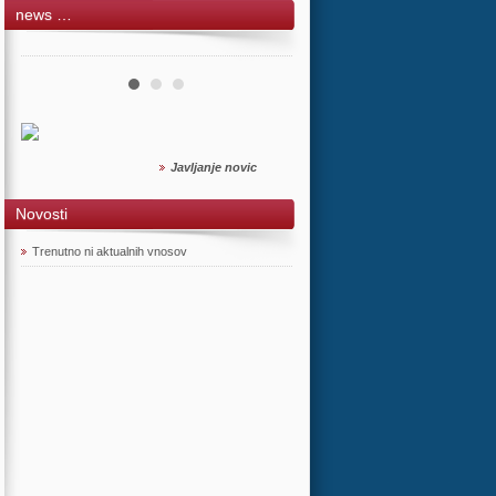
news …
Javljanje novic
Novosti
Trenutno ni aktualnih vnosov