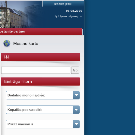
Izberite jezik
08.08.2026
ljubljana.city-map.si
ostanite partner
Mestne karte
Ièi
Einträge filtern
Dodatno mono najdièe:
Kopalièa podrazdeliti:
Prikaz vnosov iz: