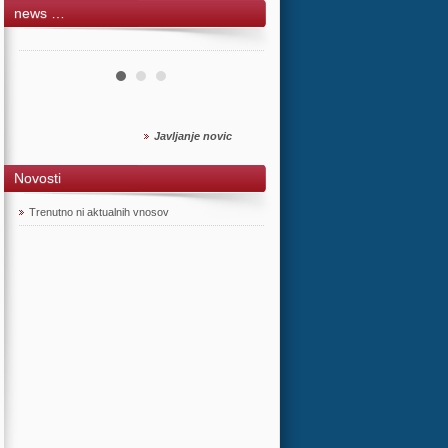
news …
Javljanje novic
Novosti
Trenutno ni aktualnih vnosov