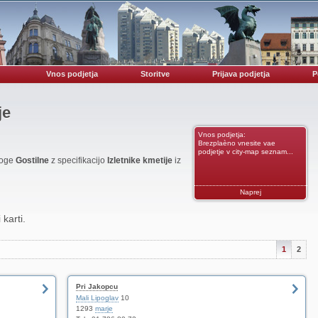
Vnos podjetja
Storitve
Prijava podjetja
P
je
Vnos podjetja:
Brezplaèno vnesite vae
podjetje v city-map seznam...
noge
Gostilne
z specifikacijo
Izletnike kmetije
iz
Naprej
 karti.
1
2
Pri Jakopcu
Mali Lipoglav
10
1293
marje