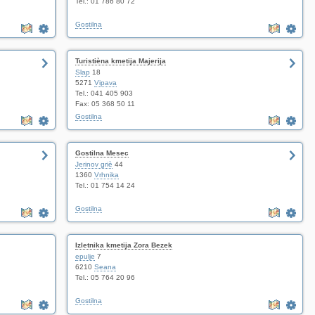
Tel.: 01 786 80 72
Gostilna
Turistièna kmetija Majerija
Slap
18
5271
Vipava
Tel.: 041 405 903
Fax: 05 368 50 11
Gostilna
Gostilna Mesec
Jerinov griè
44
1360
Vrhnika
Tel.: 01 754 14 24
Gostilna
Izletnika kmetija Zora Bezek
epulje
7
6210
Seana
Tel.: 05 764 20 96
Gostilna