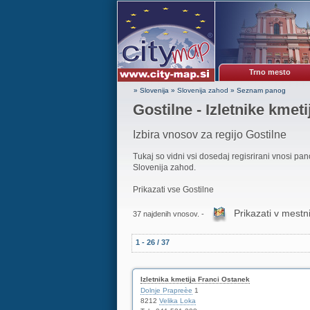
Trno mesto
» Slovenija
»
Slovenija zahod
»
Seznam panog
Gostilne - Izletnike kmeti
Izbira vnosov za regijo Gostilne
Tukaj so vidni vsi dosedaj regisrirani vnosi pa
Slovenija zahod.
Prikazati vse Gostilne
Prikazati v mestni
37 najdenih vnosov. -
1 - 26 / 37
Izletnika kmetija Franci Ostanek
Dolnje Prapreèe
1
8212
Velika Loka