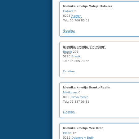
Izletnika kmetija Mateja Ostouka
Coljava
5
6223
Komen
Tel.: 05 766 80 61
Gostilna
Izletnika kmetija "Pri mlinu"
Branik
206
5295
Branik
Tel.: 05 305 73 56
Gostilna
Izletnika kmetija Branko Pavlin
Maèkovec
6
8000
Novo mesto
Tel.: 07 337 06 31
Gostilna
Izletnika kmetija Meri Kren
Pleivo
15
5212
Dobrovo v Brdih