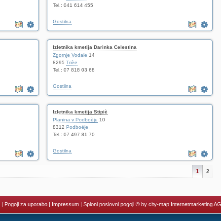
Tel.: 041 614 455
Gostilna
Izletnika kmetija Darinka Celestina
Zgornje Vodale
14
8295
Trièe
Tel.: 07 818 03 68
Gostilna
Izletnika kmetija Stipiè
Planina v Podboèju
10
8312
Podboèje
Tel.: 07 497 81 70
Gostilna
1
2
|
Pogoji za uporabo
|
Impressum
|
Sploni poslovni pogoji
© by city-map Internetmarketing A