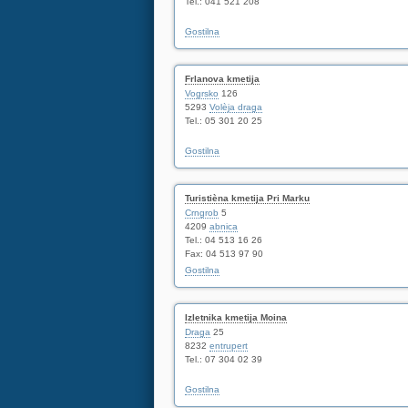
Tel.: 041 521 208
Gostilna
Frlanova kmetija
Vogrsko
126
5293
Volèja draga
Tel.: 05 301 20 25
Gostilna
Turistièna kmetija Pri Marku
Crngrob
5
4209
abnica
Tel.: 04 513 16 26
Fax: 04 513 97 90
Gostilna
Izletnika kmetija Moina
Draga
25
8232
entrupert
Tel.: 07 304 02 39
Gostilna