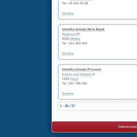
Tel.: 05 304 53 68
Gostilna
Izletnika kmetija Nena Bajuk
Radovica
92
8330
Metlika
Tel.: 041 365 054
Gostilna
Izletnika kmetija Pr'Lenart
Koreno nad Horjulom
8
1354
Horjul
Tel.: 041 799 260
Gostilna
1 - 26 / 37
Datenschutz