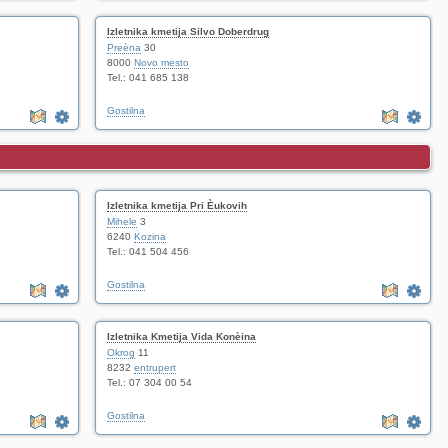
Izletnika kmetija Silvo Doberdrug
Preèna
30
8000
Novo mesto
Tel.: 041 685 138
Gostilna
Izletnika kmetija Pri Èukovih
Mihele
3
6240
Kozina
Tel.: 041 504 456
Gostilna
Izletnika Kmetija Vida Konèina
Okrog
11
8232
entrupert
Tel.: 07 304 00 54
Gostilna