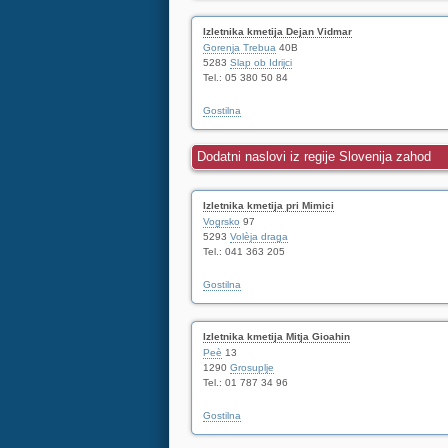
Izletnika kmetija Dejan Vidmar
Gorenja Trebua
40B
5283
Slap ob Idrijci
Tel.: 05 380 50 84
Gostilna
Dodatni naslovi iz regije Slovenija zahod
Izletnika kmetija pri Mimici
Vogrsko
97
5293
Volèja draga
Tel.: 041 363 205
Gostilna
Izletnika kmetija Mitja Gioahin
Peè
13
1290
Grosuplje
Tel.: 01 787 34 96
Gostilna