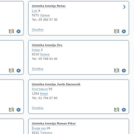
Izletnika kmetija Rehar
Loe
9
5271
Vipava
Tel.: 05 364 57 30
Gostilna
Izletnika kmetija Oru
Avber
2
6210
Seana
Tel.: 05 768 51 00
Gostilna
Izletnika kmetija Joefa Stanovnik
Pod hribom
50
1354
Horjul
Tel.: 01 754 07 60
Gostilna
Izletnika kmetija Roman Pikur
Èunja vas
26
8231
Trebelno