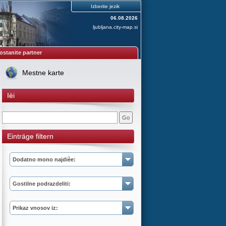
Izberite jezik
06.08.2026
ljubljana.city-map.si
ostanite partner
Mestne karte
Ièi
Einträge filtern
Dodatno mono najdièe:
Gostilne podrazdeliti:
Prikaz vnosov iz: