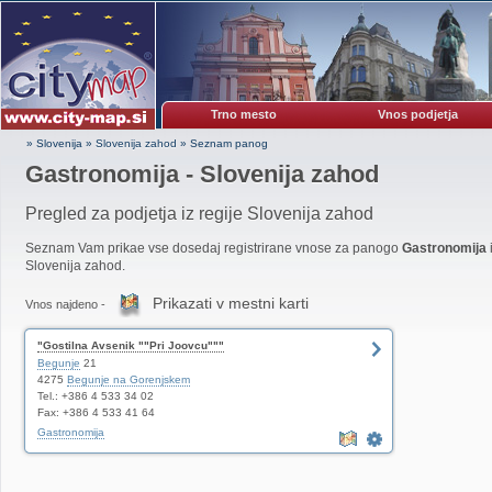
Trno mesto
Vnos podjetja
» Slovenija
»
Slovenija zahod
»
Seznam panog
Gastronomija - Slovenija zahod
Pregled za podjetja iz regije Slovenija zahod
Seznam Vam prikae vse dosedaj registrirane vnose za panogo
Gastronomija
Slovenija zahod.
Prikazati v mestni karti
Vnos najdeno -
"Gostilna Avsenik ""Pri Joovcu"""
Begunje
21
4275
Begunje na Gorenjskem
Tel.: +386 4 533 34 02
Fax: +386 4 533 41 64
Gastronomija