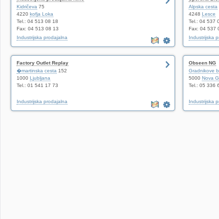
Kidričeva
75
Alpska cesta
4220
kofja Loka
4248
Lesce
Tel.: 04 513 08 18
Tel.: 04 537 
Fax: 04 513 08 13
Fax: 04 537 
Industrijska prodajalna
Industrijska 
Factory Outlet Replay
Obseen NG
�martinska cesta
152
Gradnikove b
1000
Ljubljana
5000
Nova G
Tel.: 01 541 17 73
Tel.: 05 336 
Industrijska prodajalna
Industrijska 