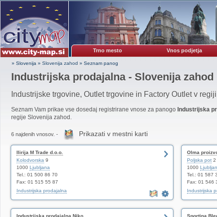
Trno mesto
Vnos podjetja
» Slovenija
»
Slovenija zahod
»
Seznam panog
Industrijska prodajalna - Slovenija zahod
Industrijske trgovine, Outlet trgovine in Factory Outlet v regi
Seznam Vam prikae vse dosedaj registrirane vnose za panogo
Industrijska p
regije Slovenija zahod.
Prikazati v mestni karti
6 najdenih vnosov. -
Ilirija M Trade d.o.o.
Olma proizvo
Kolodvorska
9
Poljska pot
2
1000
Ljubljana
1000
Ljublja
Tel.: 01 500 86 70
Tel.: 01 587 
Fax: 01 515 55 87
Fax: 01 546 
Industrijska prodajalna
Industrijska 
Industrijska prodajalna Niko
Sportina Ble