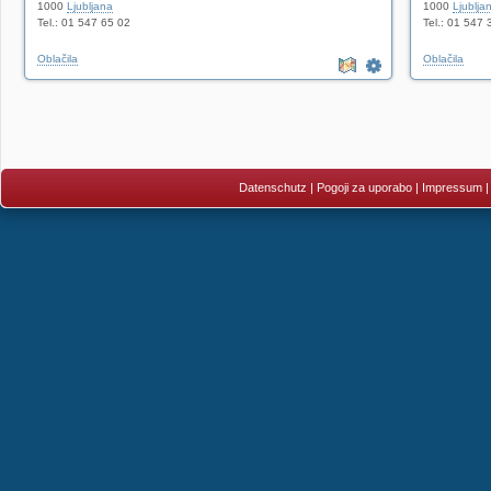
1000
Ljubljana
1000
Ljublja
Tel.: 01 547 65 02
Tel.: 01 547 
Oblačila
Oblačila
Datenschutz
|
Pogoji za uporabo
|
Impressum