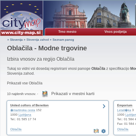
Trno mesto
Vnos podjetja
» Slovenija
»
Slovenija zahod
»
Seznam panog
Oblačila - Modne trgovine
Izbira vnosov za regijo Oblačila
Tukaj so vidni vsi dosedaj regisrirani vnosi panoge
Oblačila
z specifikacijo
Mod
Slovenija zahod.
Prikazati vse Oblačila
Prikazati v mestni karti
10 najdenih vnosov. -
United collors of Benetton
Emporium
�martinska cesta
152
Letali�ka
3
1000
Ljubljana
1000
Ljublja
Tel.: 01 585 17 74
Tel.: 01 584 
Fax: 01 584 
Oblačila
Oblačila