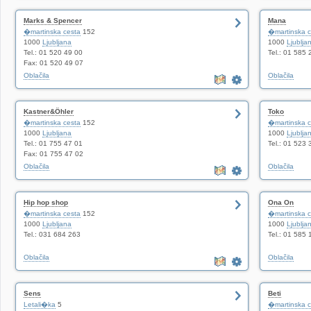
Marks & Spencer
Mana
�martinska cesta
152
�martinska c
1000
Ljubljana
1000
Ljublja
Tel.: 01 520 49 00
Tel.: 01 585 
Fax: 01 520 49 07
Oblačila
Oblačila
Kastner&Öhler
Toko
�martinska cesta
152
�martinska c
1000
Ljubljana
1000
Ljublja
Tel.: 01 755 47 01
Tel.: 01 523 
Fax: 01 755 47 02
Oblačila
Oblačila
Hip hop shop
Ona On
�martinska cesta
152
�martinska c
1000
Ljubljana
1000
Ljublja
Tel.: 031 684 263
Tel.: 01 585 
Oblačila
Oblačila
Sens
Beti
Letali�ka
5
�martinska c