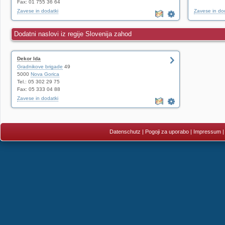
Fax: 01 755 36 64
Zavese in dodatki
Zavese in do
Dodatni naslovi iz regije Slovenija zahod
Dekor Ida
Gradnikove brigade
49
5000
Nova Gorica
Tel.: 05 302 29 75
Fax: 05 333 04 88
Zavese in dodatki
Datenschutz
|
Pogoji za uporabo
|
Impressum