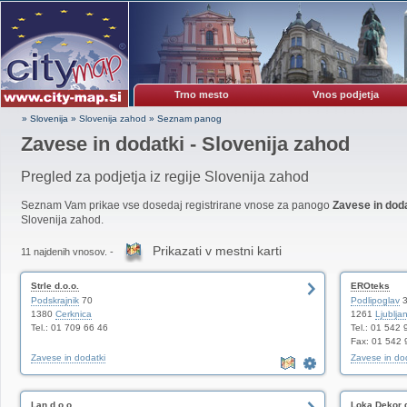
Trno mesto
Vnos podjetja
» Slovenija
»
Slovenija zahod
»
Seznam panog
Zavese in dodatki - Slovenija zahod
Pregled za podjetja iz regije Slovenija zahod
Seznam Vam prikae vse dosedaj registrirane vnose za panogo
Zavese in dod
Slovenija zahod.
Prikazati v mestni karti
11 najdenih vnosov. -
Strle d.o.o.
EROteks
Podskrajnik
70
Podlipoglav
3
1380
Cerknica
1261
Ljublja
Tel.: 01 709 66 46
Tel.: 01 542 
Fax: 01 542 
Zavese in dodatki
Zavese in do
Lan d.o.o.
Loka Dekor d