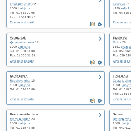
Letali�ka cesta
32
Kidričeva
75
1000
Ljubljana
4220
kofja L
Tel.: 01 544 30 96
Tel.: 04 515 
Fax: 01 544 30 97
Zavese in dodatki
Zavese in do
Velana d.d.
Studio Vol
�martinska cesta
52
Dolina
26
1000
Ljubljana
1351
Brezovic
Tel.: 01 360 31 00
Tel.: 059 96
Fax: 01 360 31 98
Fax: 059 92
Zavese in dodatki
Zavese in do
Salon zaves
Fiera d.o.o.
Reboljeva ulica
15
Cesta ljublja
1000
Ljubljana
1000
Ljublja
Tel.: 01 534 60 89
Tel.: 01 518 
Fax: 01 518 
Zavese in dodatki
Zavese in do
Dekor senèila d.o.o.
Senios
Mihov �tradon
23
Bratov�eva 
1000
Ljubljana
1000
Ljublja
Tel.: 01 755 47 88
Tel.: 040 612