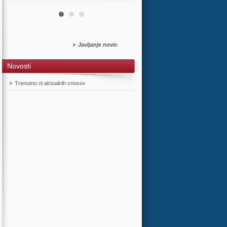
Javljanje novic
Novosti
Trenutno ni aktualnih vnosov