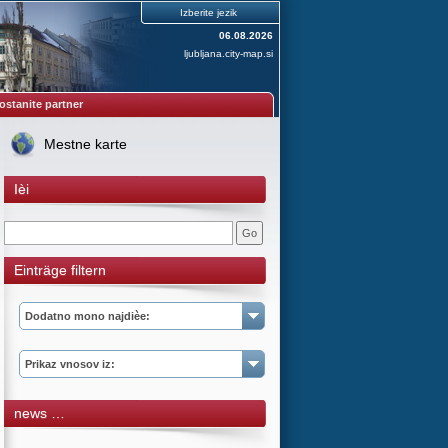
Izberite jezik
06.08.2026
ljubljana.city-map.si
ostanite partner
Mestne karte
Ièi
Einträge filtern
Dodatno mono najdièe:
Prikaz vnosov iz:
news …