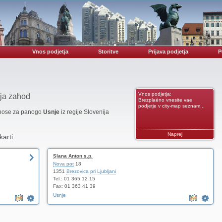
Vnos podjetja
Storitve
Prijava podjetja
P
Vnos podjetja:
ija zahod
Brezplaèno vnesite vae
podjetje v city-map seznam...
vnose za panogo
Usnje
iz regije Slovenija
Naprej
karti
Slana Anton s.p.
Nova pot
18
1351
Brezovica pri Ljubljani
Tel.: 01 365 12 15
Fax: 01 363 41 39
Usnje