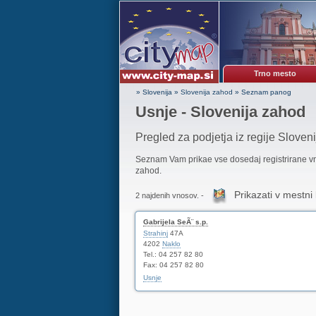
Trno mesto
» Slovenija
»
Slovenija zahod
»
Seznam panog
Usnje - Slovenija zahod
Pregled za podjetja iz regije Sloven
Seznam Vam prikae vse dosedaj registrirane 
zahod.
Prikazati v mestni 
2 najdenih vnosov. -
Gabrijela SeÃ¨ s.p.
Strahinj
47A
4202
Naklo
Tel.: 04 257 82 80
Fax: 04 257 82 80
Usnje