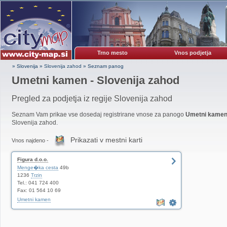
Trno mesto
Vnos podjetja
» Slovenija
»
Slovenija zahod
»
Seznam panog
Umetni kamen - Slovenija zahod
Pregled za podjetja iz regije Slovenija zahod
Seznam Vam prikae vse dosedaj registrirane vnose za panogo
Umetni kame
Slovenija zahod.
Prikazati v mestni karti
Vnos najdeno -
Figura d.o.o.
Menge�ka cesta
49b
1236
Trzin
Tel.: 041 724 400
Fax: 01 564 10 69
Umetni kamen