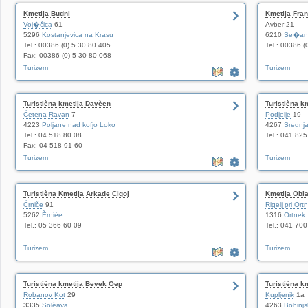
Kmetija Budni
Kmetija Fran
Voj�čica
61
Avber 21
5296
Kostanjevica na Krasu
6210
Se�an
Tel.: 00386 (0) 5 30 80 405
Tel.: 00386 
Fax: 00386 (0) 5 30 80 068
Turizem
Turizem
Turistièna kmetija Davèen
Turistièna k
Četena Ravan
7
Podjelje
19
4223
Poljane nad kofjo Loko
4267
Srednja
Tel.: 04 518 80 08
Tel.: 041 82
Fax: 04 518 91 60
Turizem
Turizem
Turistièna Kmetija Arkade Cigoj
Kmetija Obl
Črniče
91
Rigelj pri Ort
5262
Èrnièe
1316
Ortnek
Tel.: 05 366 60 09
Tel.: 041 70
Turizem
Turizem
Turistièna kmetija Bevek Oep
Turistièna k
Robanov Kot
29
Kupljenik
1a
3335
Solèava
4263
Bohinjs