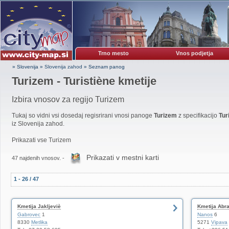
Trno mesto
Vnos podjetja
» Slovenija
»
Slovenija zahod
»
Seznam panog
Turizem - Turistiène kmetije
Izbira vnosov za regijo Turizem
Tukaj so vidni vsi dosedaj regisrirani vnosi panoge
Turizem
z specifikacijo
Tur
iz Slovenija zahod.
Prikazati vse Turizem
Prikazati v mestni karti
47 najdenih vnosov. -
1 - 26 / 47
Kmetija Jakljeviè
Kmetija Abr
Gabrovec
1
Nanos
6
8330
Metlika
5271
Vipava