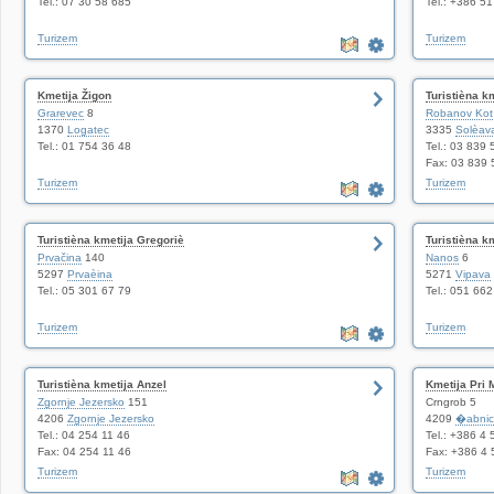
Tel.: 07 30 58 685
Tel.: +386 5
Turizem
Turizem
Kmetija Žigon
Turistièna k
Grarevec
8
Robanov Kot
1370
Logatec
3335
Solèav
Tel.: 01 754 36 48
Tel.: 03 839 
Fax: 03 839 
Turizem
Turizem
Turistièna kmetija Gregoriè
Turistièna k
Prvačina
140
Nanos
6
5297
Prvaèina
5271
Vipava
Tel.: 05 301 67 79
Tel.: 051 66
Turizem
Turizem
Turistièna kmetija Anzel
Kmetija Pri 
Zgornje Jezersko
151
Crngrob 5
4206
Zgornje Jezersko
4209
�abni
Tel.: 04 254 11 46
Tel.: +386 4
Fax: 04 254 11 46
Fax: +386 4 
Turizem
Turizem