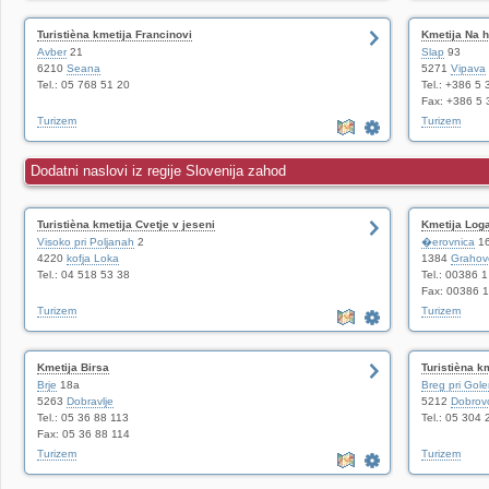
Turistièna kmetija Francinovi
Kmetija Na h
Avber
21
Slap
93
6210
Seana
5271
Vipava
Tel.: 05 768 51 20
Tel.: +386 5
Fax: +386 5 
Turizem
Turizem
Dodatni naslovi iz regije Slovenija zahod
Turistièna kmetija Cvetje v jeseni
Kmetija Log
Visoko pri Poljanah
2
�erovnica
1
4220
kofja Loka
1384
Grahov
Tel.: 04 518 53 38
Tel.: 00386 
Fax: 00386 1
Turizem
Turizem
Kmetija Birsa
Turistièna k
Brje
18a
Breg pri Gol
5263
Dobravlje
5212
Dobrovo
Tel.: 05 36 88 113
Tel.: 05 304 
Fax: 05 36 88 114
Turizem
Turizem