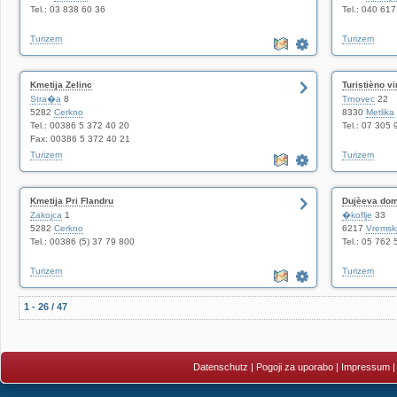
Tel.: 03 838 60 36
Tel.: 040 61
Turizem
Turizem
Kmetija Zelinc
Turistièno vi
Stra�a
8
Trnovec
22
5282
Cerkno
8330
Metlika
Tel.: 00386 5 372 40 20
Tel.: 07 305 
Fax: 00386 5 372 40 21
Turizem
Turizem
Kmetija Pri Flandru
Dujèeva dom
Zakojca
1
�koflje
33
5282
Cerkno
6217
Vremski
Tel.: 00386 (5) 37 79 800
Tel.: 05 762 
Turizem
Turizem
1 - 26 / 47
Datenschutz
|
Pogoji za uporabo
|
Impressum