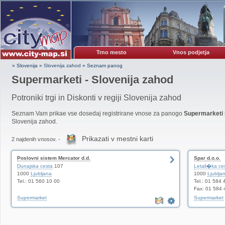
Trno mesto
Vnos podjetja
» Slovenija
»
Slovenija zahod
»
Seznam panog
Supermarketi - Slovenija zahod
Potroniki trgi in Diskonti v regiji Slovenija zahod
Seznam Vam prikae vse dosedaj registrirane vnose za panogo
Supermarketi
Slovenija zahod.
Prikazati v mestni karti
2 najdenih vnosov. -
Poslovni sistem Mercator d.d.
Spar d.o.o.
Dunajska cesta
107
Letali�ka ce
1000
Ljubljana
1000
Ljublja
Tel.: 01 560 10 00
Tel.: 01 584 
Fax: 01 584 
Supermarket
Supermarket