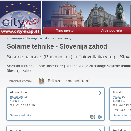
Trno mesto
Vnos podjetja
» Slovenija
»
Slovenija zahod
»
Seznam panog
Solarne tehnike - Slovenija zahod
Solarne naprave, (Photovoltaik) in Fotovoltaika v regiji Slo
Seznam Vam prikae vse dosedaj registrirane vnose za panogo
Solarne tehni
Slovenija zahod.
Prikazati v mestni karti.
9 najdenih vnosov. -
Alessi d.o.o.
Trio d.d.
Hrastovec
19
Mlaka
10
1236
Trzin
4290
Triè
Tel.: 01 562 12 39
Tel.: 04 532 
Fax: 04 532 
Solarna tehnika
Solarna tehn
tern d.o.o.
Agni d.o.o.