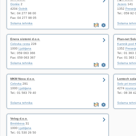
Gorièe
2
Jezero
141
4204
Golnik
1352
Preserj
Tel.: 04 277 98 00
Tel.: 059 92 
Fax: 04 277 98 05
Solarna tehnika
Solarna tehn
Enera sistemi d.o.o.
Plan-net Sola
Celovka cesta
228
Kamnik pod 
1000
Ljubljana
1352
Preserj
Tel.: 059 063 366
Tel.: 01 363 
Fax: 059 063 367
Fax: 01 363 
Solarna tehnika
Solarna tehn
MKM Nova d.o.o.
Lontech sola
Celovka
291
Selo pri irovni
1000
Ljubljana
4274
irovnica
Tel.: 01 583 79 40
Tel.: 08 38 4
Solarna tehnika
Solarna tehn
Velog d.o.o.
Brnèièeva
31
1000
Ljubljana
Tel.: 01 530 26 50