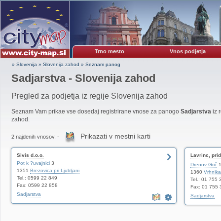
Trno mesto
Vnos podjetja
» Slovenija
»
Slovenija zahod
»
Seznam panog
Sadjarstva - Slovenija zahod
Pregled za podjetja iz regije Slovenija zahod
Seznam Vam prikae vse dosedaj registrirane vnose za panogo
Sadjarstva
iz 
zahod.
Prikazati v mestni karti
2 najdenih vnosov. -
Sivis d.o.o.
Lavrinc, pri
Pot k ?uvajnici
3
Miran
Drenov Grič
1
1351
Brezovica pri Ljubljani
1360
Vrhnika
Tel.: 0599 22 849
Tel.: 01 755 
Fax: 0599 22 858
Fax: 01 755 
Sadjarstva
Sadjarstva