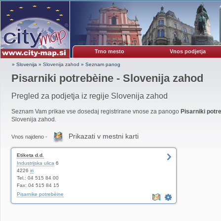
Trno mesto
Vnos podjetja
» Slovenija
»
Slovenija zahod
»
Seznam panog
Pisarniki potrebèine - Slovenija zahod
Pregled za podjetja iz regije Slovenija zahod
Seznam Vam prikae vse dosedaj registrirane vnose za panogo
Pisarniki potr
Slovenija zahod.
Prikazati v mestni karti
Vnos najdeno -
Etiketa d.d.
Industrijska ulica
6
4226
iri
Tel.: 04 515 84 00
Fax: 04 515 84 15
Pisarnike potrebèine