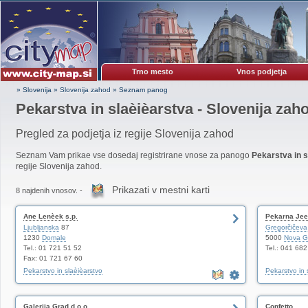
Trno mesto
Vnos podjetja
» Slovenija
»
Slovenija zahod
»
Seznam panog
Pekarstva in slaèièarstva - Slovenija zah
Pregled za podjetja iz regije Slovenija zahod
Seznam Vam prikae vse dosedaj registrirane vnose za panogo
Pekarstva in s
regije Slovenija zahod.
Prikazati v mestni karti
8 najdenih vnosov. -
Ane Lenèek s.p.
Pekarna Je
Ljubljanska
87
Gregorčičeva
1230
Domale
5000
Nova G
Tel.: 01 721 51 52
Tel.: 041 68
Fax: 01 721 67 60
Pekarstvo in slaèièarstvo
Pekarstvo in s
Galerija Grad d.o.o.
Confetto