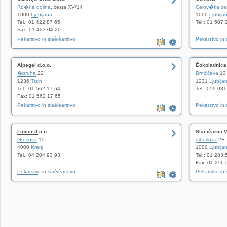
Ro�na dolina
, cesta XV/14
Celov�ka ce
1000
Ljubljana
1000
Ljublja
Tel.: 01 422 87 65
Tel.: 01 507 
Fax: 01 423 04 20
Pekarstvo in slaèièarstvo
Pekarstvo in s
Alpegel d.o.o.
Èokoladnica
�pruha
22
Brnčičeva
13
1236
Trzin
1231
Ljublja
Tel.: 01 562 17 64
Tel.: 059 03
Fax: 01 562 17 65
Pekarstvo in slaèièarstvo
Pekarstvo in s
Lincer d.o.o.
Slaèièarna V
Grosova
15
Ziherlova
2B
4000
Kranj
1000
Ljublja
Tel.: 04 204 93 93
Tel.: 01 283 
Fax: 01 256 
Pekarstvo in slaèièarstvo
Pekarstvo in s