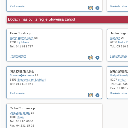
Parketarstvo
Parketarstvo
Dodatni naslovi iz regije Slovenija zahod
Peter Jurak s.p.
Janko Logar 
Tomin�kova ulica
58
Koseze
2F
1231
Ljubljana
6250
Ilirska B
Tel.: 041 633 787
Tel.: 05 710 
Parketarstvo
Parketarstvo
Rok Poto?nik s.p.
Duan Stopar 
Starova�ka cesta
21
Kal pri Krmelj
1351
Brezovica pri Ljubljani
8297
entjan
Tel.: 041 602 951
Tel.: 041 74
Fax: 07 818 
Parketarstvo
Parketarstvo
Rafko Rozman s.p.
Delavska cesta
14
4000
Kranj
Tel.: 041 90 0046
Fax: 04 231 15 02