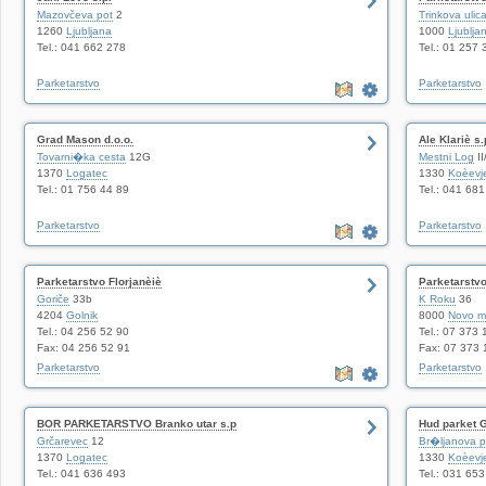
Mazovčeva pot
2
Trinkova ulic
1260
Ljubljana
1000
Ljublja
Tel.: 041 662 278
Tel.: 01 257 
Parketarstvo
Parketarstvo
Grad Mason d.o.o.
Ale Klariè s.
Tovarni�ka cesta
12G
Mestni Log
II
1370
Logatec
1330
Koèevj
Tel.: 01 756 44 89
Tel.: 041 68
Parketarstvo
Parketarstvo
Parketarstvo Florjanèiè
Parketarstv
Goriče
33b
K Roku
36
4204
Golnik
8000
Novo m
Tel.: 04 256 52 90
Tel.: 07 373 
Fax: 04 256 52 91
Fax: 07 373 
Parketarstvo
Parketarstvo
BOR PARKETARSTVO Branko utar s.p
Hud parket G
Grčarevec
12
Br�ljanova p
1370
Logatec
1330
Koèevj
Tel.: 041 636 493
Tel.: 031 65