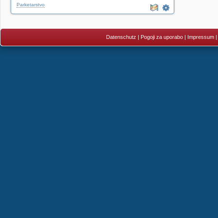
Parketarstvo
Datenschutz
|
Pogoji za uporabo
|
Impressum