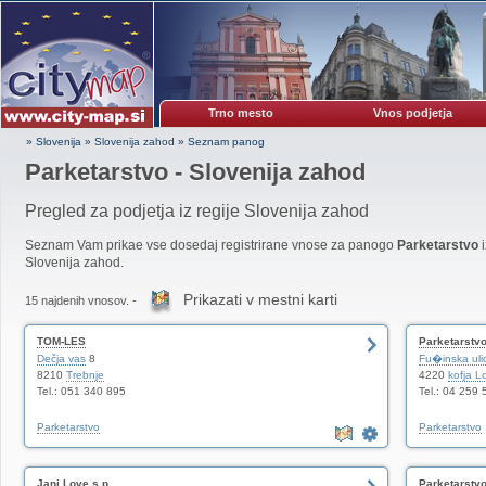
Trno mesto
Vnos podjetja
» Slovenija
»
Slovenija zahod
»
Seznam panog
Parketarstvo - Slovenija zahod
Pregled za podjetja iz regije Slovenija zahod
Seznam Vam prikae vse dosedaj registrirane vnose za panogo
Parketarstvo
i
Slovenija zahod.
Prikazati v mestni karti
15 najdenih vnosov. -
TOM-LES
Parketarstv
Dečja vas
8
Fu�inska uli
8210
Trebnje
4220
kofja L
Tel.: 051 340 895
Tel.: 04 259 
Parketarstvo
Parketarstvo
Jani Love s.p.
Parketarstv