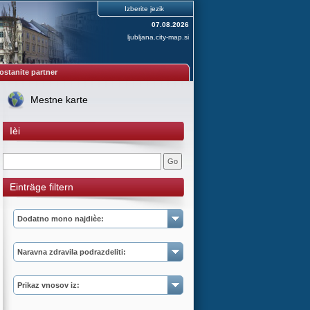
Izberite jezik
07.08.2026
ljubljana.city-map.si
ostanite partner
Mestne karte
Ièi
Einträge filtern
Dodatno mono najdièe:
Naravna zdravila podrazdeliti:
Prikaz vnosov iz: