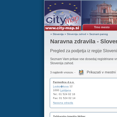
Trno mesto
» Slovenija
»
Slovenija zahod
»
Seznam panog
Naravna zdravila - Slove
Pregled za podjetja iz regije Sloven
Seznam Vam prikae vse dosedaj registrirane 
Slovenija zahod.
Prikazati v mestni 
3 najdenih vnosov. -
Farmedica d.o.o.
Lesko�kova
12
1000
Ljubljana
Tel.: 01 524 02 16
Fax: 01 524 02 14
Naravna zdravila
Zelièarska kmetija Hribar