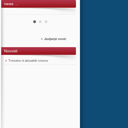
news …
Javljanje novic
Novosti
Trenutno ni aktualnih vnosov