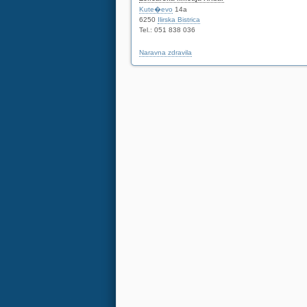
Kute�evo
14a
6250
Ilirska Bistrica
Tel.: 051 838 036
Naravna zdravila