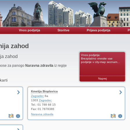
Vnos podjetja
Storitve
Prijava podjetja
P
nija zahod
Vnos podjetja:
ija zahod
Brezplaèno vnesite vae
podjetje v city-map seznam...
vnose za panogo
Naravna zdravila
iz regije
Naprej
karti
Kmetija Bioplavica
Zagradec
6a
1303
Zagradec
Tel.: 01 788 68 15
Fax: 01 7878386
Naravna zdravila