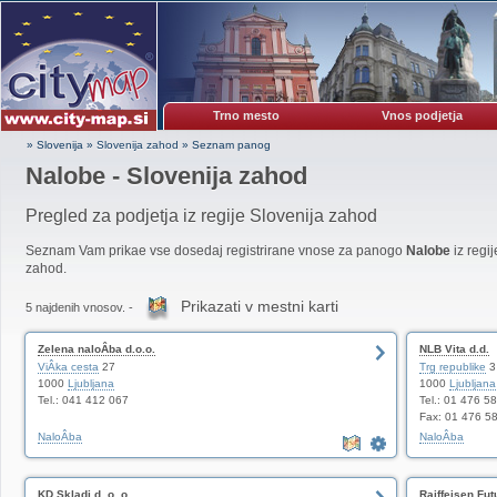
Trno mesto
Vnos podjetja
» Slovenija
»
Slovenija zahod
»
Seznam panog
Nalobe - Slovenija zahod
Pregled za podjetja iz regije Slovenija zahod
Seznam Vam prikae vse dosedaj registrirane vnose za panogo
Nalobe
iz regi
zahod.
Prikazati v mestni karti
5 najdenih vnosov. -
Zelena naloÂba d.o.o.
NLB Vita d.d.
ViÂka cesta
27
Trg republike
3
1000
Ljubljana
1000
Ljubljana
Tel.: 041 412 067
Tel.: 01 476 5
Fax: 01 476 5
NaloÂba
NaloÂba
KD Skladi d. o. o.
Raiffeisen Fut