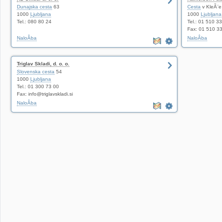
Dunajska cesta
63
Cesta
v KleÃ¨e
1000
Ljubljana
1000
Ljubljana
Tel.: 080 80 24
Tel.: 01 510 3
Fax: 01 510 3
NaloÂba
NaloÂba
Triglav Skladi, d. o. o.
Slovenska cesta
54
1000
Ljubljana
Tel.: 01 300 73 00
Fax: info@triglavskladi.si
NaloÂba