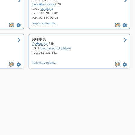
Letali�ka cesta
029
1000
Ljubljana
Tel.: 01 320 52 02
Fax: 01 320 52 03
Najem avtodoma
Mobidom
Po�arnice
78H
1351
Brezovica pri Ljubljani
Tel.: 031 331 331
Najem avtodoma