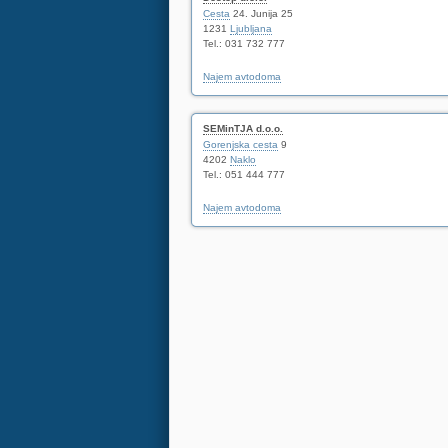
Cesta
24. Junija 25
1231
Ljubljana
Tel.: 031 732 777
Najem avtodoma
SEMinTJA d.o.o.
Gorenjska cesta
9
4202
Naklo
Tel.: 051 444 777
Najem avtodoma