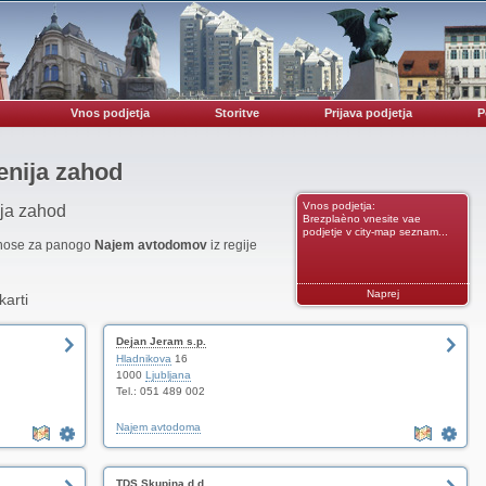
Vnos podjetja
Storitve
Prijava podjetja
P
enija zahod
Vnos podjetja:
ija zahod
Brezplaèno vnesite vae
podjetje v city-map seznam...
vnose za panogo
Najem avtodomov
iz regije
Naprej
karti
Dejan Jeram s.p.
Hladnikova
16
1000
Ljubljana
Tel.: 051 489 002
Najem avtodoma
TDS Skupina d.d.