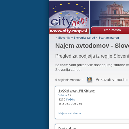
Trno mesto
» Slovenija
»
Slovenija zahod
»
Seznam panog
Najem avtodomov - Slov
Pregled za podjetja iz regije Sloven
Seznam Vam prikae vse dosedaj registrirane 
Slovenija zahod.
Prikazati v mestni 
6 najdenih vnosov. -
SeCOM d.o.o., PE Chiipsy
Vrbina
12
8270
Kr�ko
Tel.: 051 399 266
Najem avtodoma
Dostop d.o.o.