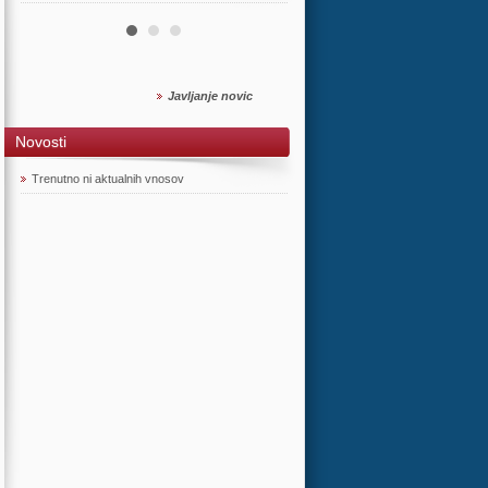
Javljanje novic
Novosti
Trenutno ni aktualnih vnosov