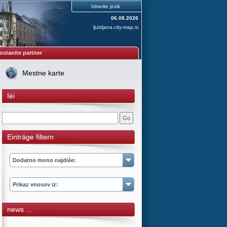
Izberite jezik
06.08.2026
ljubljana.city-map.si
ostanite partner
Mestne karte
Ièi
Einträge filtern
Dodatno mono najdièe:
Prikaz vnosov iz:
news …