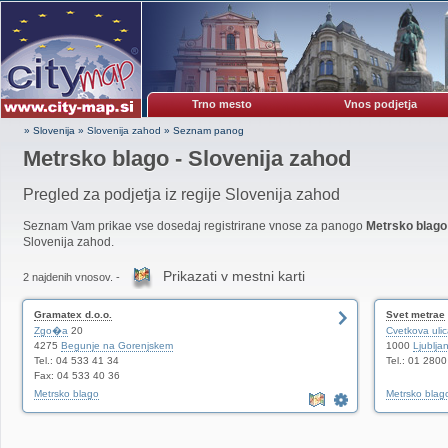
Trno mesto
Vnos podjetja
» Slovenija
»
Slovenija zahod
»
Seznam panog
Metrsko blago - Slovenija zahod
Pregled za podjetja iz regije Slovenija zahod
Seznam Vam prikae vse dosedaj registrirane vnose za panogo
Metrsko blago
Slovenija zahod.
Prikazati v mestni karti
2 najdenih vnosov. -
Gramatex d.o.o.
Svet metrae
Zgo�a
20
Cvetkova uli
4275
Begunje na Gorenjskem
1000
Ljublja
Tel.: 04 533 41 34
Tel.: 01 280
Fax: 04 533 40 36
Metrsko blago
Metrsko blag