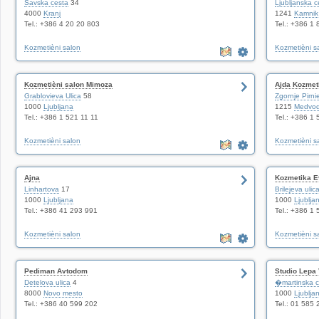
Savska cesta
34
Ljubljanska c
4000
Kranj
1241
Kamnik
Tel.: +386 4 20 20 803
Tel.: +386 1
Kozmetièni salon
Kozmetièni s
Kozmetièni salon Mimoza
Ajda Kozmet
Grablovieva Ulica
58
Zgornje Pirni
1000
Ljubljana
1215
Medvo
Tel.: +386 1 521 11 11
Tel.: +386 1
Kozmetièni salon
Kozmetièni s
Ajna
Kozmetika E
Linhartova
17
Brilejeva ulic
1000
Ljubljana
1000
Ljublja
Tel.: +386 41 293 991
Tel.: +386 1
Kozmetièni salon
Kozmetièni s
Pediman Avtodom
Studio Lepa 
Detelova ulica
4
�martinska c
8000
Novo mesto
1000
Ljublja
Tel.: +386 40 599 202
Tel.: 01 585 