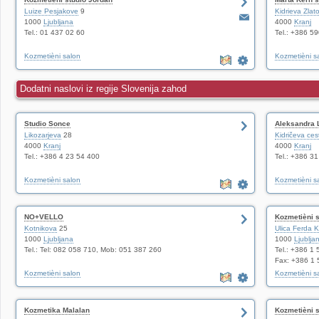
Luize Pesjakove
9
Kidrieva Zlato
1000
Ljubljana
4000
Kranj
Tel.: 01 437 02 60
Tel.: +386 5
Kozmetièni salon
Kozmetièni s
Dodatni naslovi iz regije Slovenija zahod
Studio Sonce
Aleksandra L
Likozarjeva
28
Kidričeva ces
4000
Kranj
4000
Kranj
Tel.: +386 4 23 54 400
Tel.: +386 3
Kozmetièni salon
Kozmetièni s
NO+VELLO
Kozmetièni 
Kotnikova
25
Ulica Ferda 
1000
Ljubljana
1000
Ljublja
Tel.: Tel: 082 058 710, Mob: 051 387 260
Tel.: +386 1
Fax: +386 1
Kozmetièni salon
Kozmetièni s
Kozmetika Malalan
Kozmetièni 