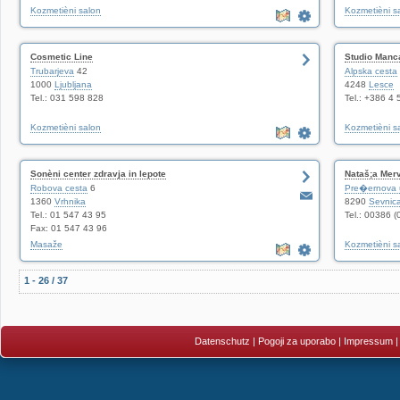
Kozmetièni salon
Kozmetièni s
Cosmetic Line
Studio Manc
Trubarjeva
42
Alpska cesta
1000
Ljubljana
4248
Lesce
Tel.: 031 598 828
Tel.: +386 4
Kozmetièni salon
Kozmetièni s
Sonèni center zdravja in lepote
Nataš;a Merv
Robova cesta
6
Pre�ernova u
1360
Vrhnika
8290
Sevnic
Tel.: 01 547 43 95
Tel.: 00386 
Fax: 01 547 43 96
Masaže
Kozmetièni s
1 - 26 / 37
Datenschutz
|
Pogoji za uporabo
|
Impressum