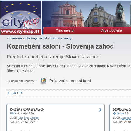
Trno mesto
Vnos podjetja
» Slovenija
»
Slovenija zahod
»
Seznam panog
Kozmetièni saloni - Slovenija zahod
Pregled za podjetja iz regije Slovenija zahod
Seznam Vam prikae vse dosedaj registrirane vnose za panogo
Kozmetièni sa
Slovenija zahod.
Prikazati v mestni karti
37 najdenih vnosov. -
1 - 26 / 37
Palaèa sprostitve d.o.o.
Kozmetika 
Ulica
6. junija 12a
�tihova
12
1295
Ivanèna Gorica
1000
Ljublja
Tel.: 01 78 69 257
Tel.: 01 23 0