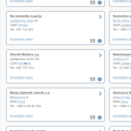
Kozmetièni salon
Kozmetièni s
Hia kozmetike Liparija
Kozmetièni s
Ljubljanska cesta
16
Rona dolina 
1360
Vrhnika
1000
Ljublja
Tel.: 041 711 611
Tel.: +386 1
Kozmetièni salon
Kozmetièni s
Glavnik Barbara s.p.
Natashaspa
Ljubljanska cesta 102
Peričeva
17
1230
Dom�ale
1000
Ljublja
Tel.: 040 747 313
Tel.: 01 436 
Kozmetièni salon
Kozmetièni s
Marija Zaplotnik Jamnik s.p.
Stanislava N
Bleiweisova
6
Janka Puclja
4000
Kranj
4000
Kranj
Tel.: +386 4 20 26 794
Tel.: +386 4
Kozmetièni salon
Kozmetièni s
Kozmetièni studio Jordan
Marta Kern s