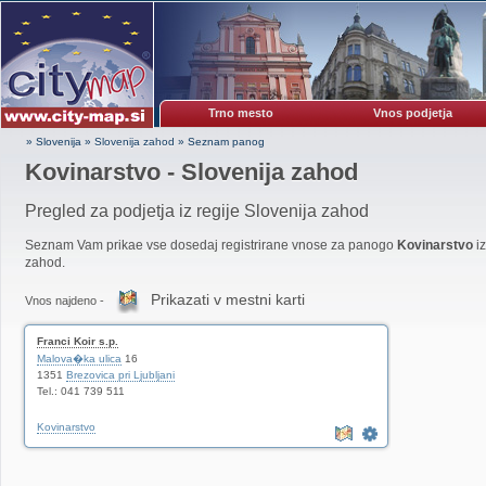
Trno mesto
Vnos podjetja
» Slovenija
»
Slovenija zahod
»
Seznam panog
Kovinarstvo - Slovenija zahod
Pregled za podjetja iz regije Slovenija zahod
Seznam Vam prikae vse dosedaj registrirane vnose za panogo
Kovinarstvo
iz
zahod.
Prikazati v mestni karti
Vnos najdeno -
Franci Koir s.p.
Malova�ka ulica
16
1351
Brezovica pri Ljubljani
Tel.: 041 739 511
Kovinarstvo