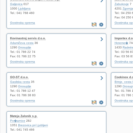
Galjevica
017
Zabukovje
7
1000
Ljubljana
4201
Zgornja
Tel.: 041 768 460
Tel.: 04 250 
Fax: 04 250 
Gostinska oprema
Gostinska o
Kovinastroj servis d.o.o.
Importex d.o
Adamičeva cesta
36
Hoteme�
7A
1290
Grosuplje
1433
Radeè
Tel.: 01 786 22 74
Tel.: 03 56 8
Fax: 01 786 22 75
Fax: 03 56 8
Gostinska oprema
Gostinska o
GO-ST d.o.o.
Cookinox d.o
Gasilska cesta
35
Brinje, cesta 
1290
Grosuplje
1290
Grosupl
Tel.: 01 786 12 47
Tel.: 01 786 
Fax: 01 786 38 83
Fax: 01 786 
Gostinska oprema
Gostinska o
Mateja Zalonik s.p.
Po�arnice
28J
1351
Brezovica pri Ljubljani
Tel.: 041 745 466