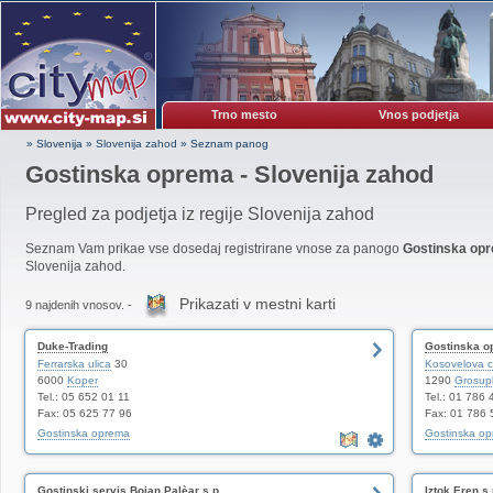
Trno mesto
Vnos podjetja
» Slovenija
»
Slovenija zahod
»
Seznam panog
Gostinska oprema - Slovenija zahod
Pregled za podjetja iz regije Slovenija zahod
Seznam Vam prikae vse dosedaj registrirane vnose za panogo
Gostinska op
Slovenija zahod.
Prikazati v mestni karti
9 najdenih vnosov. -
Duke-Trading
Gostinska o
Ferrarska ulica
30
Kosovelova c
6000
Koper
1290
Grosupl
Tel.: 05 652 01 11
Tel.: 01 786 
Fax: 05 625 77 96
Fax: 01 786 
Gostinska oprema
Gostinska o
Gostinski servis Bojan Palèar s.p.
Iztok Eren s.