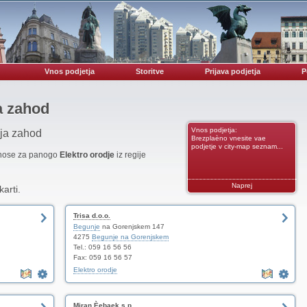
Vnos podjetja
Storitve
Prijava podjetja
P
a zahod
Vnos podjetja:
ija zahod
Brezplaèno vnesite vae
podjetje v city-map seznam...
vnose za panogo
Elektro orodje
iz regije
Naprej
karti.
Trisa d.o.o.
Begunje
na Gorenjskem 147
4275
Begunje na Gorenjskem
Tel.: 059 16 56 56
Fax: 059 16 56 57
Elektro orodje
Miran Èebaek s.p.