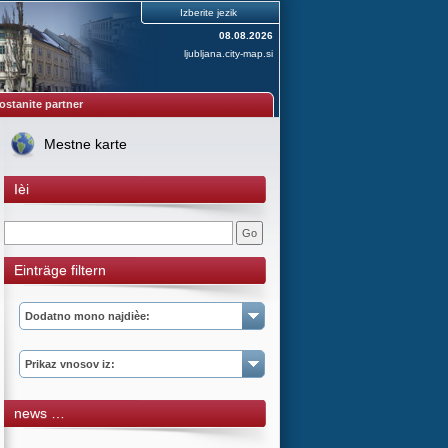
Izberite jezik
08.08.2026
ljubljana.city-map.si
ostanite partner
Mestne karte
Ièi
Einträge filtern
Dodatno mono najdièe:
Prikaz vnosov iz:
news …