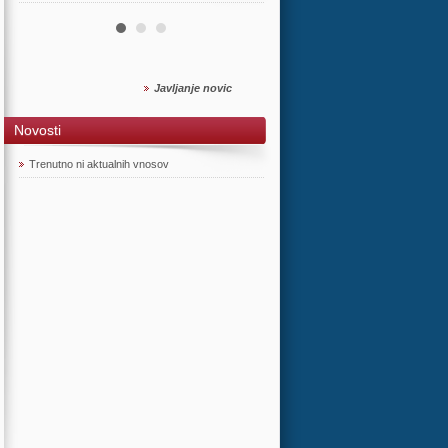
Javljanje novic
Novosti
Trenutno ni aktualnih vnosov