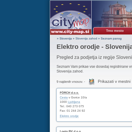
Trno mesto
» Slovenija
»
Slovenija zahod
»
Seznam panog
Elektro orodje - Slovenij
Pregled za podjetja iz regije Sloven
Seznam Vam prikae vse dosedaj registrirane 
Slovenija zahod.
Prikazati v mestni 
9 najdenih vnosov. -
FÖRCH d.o.o.
Cesta
v Gorice 10/a
1000
Ljubljana
Tel.: 040 273 075
Fax: 01 244 24 92
Elektro orodje
Login BV d.o.o.