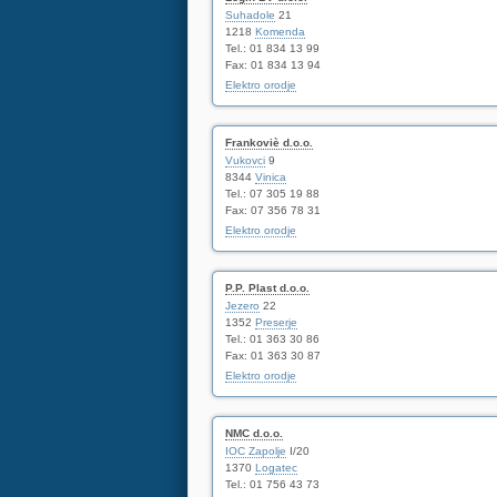
Suhadole
21
1218
Komenda
Tel.: 01 834 13 99
Fax: 01 834 13 94
Elektro orodje
Frankoviè d.o.o.
Vukovci
9
8344
Vinica
Tel.: 07 305 19 88
Fax: 07 356 78 31
Elektro orodje
P.P. Plast d.o.o.
Jezero
22
1352
Preserje
Tel.: 01 363 30 86
Fax: 01 363 30 87
Elektro orodje
NMC d.o.o.
IOC Zapolje
I/20
1370
Logatec
Tel.: 01 756 43 73