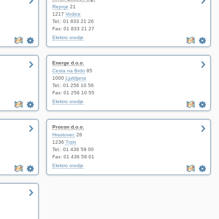
Repnje
21
1217
Vodice
Tel.: 01 833 21 26
Fax: 01 833 21 27
Elektro orodje
Energe d.o.o.
Cesta na Brdo
85
1000
Ljubljana
Tel.: 01 256 10 56
Fax: 01 256 10 55
Elektro orodje
Procon d.o.o.
Hrastovec
28
1236
Trzin
Tel.: 01 436 59 00
Fax: 01 436 59 01
Elektro orodje