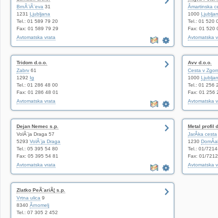
BrnÃ¨iÃ¨eva
31
Âmartinska c
1231
Ljubljana
1000
Ljublja
Tel.: 01 589 79 20
Tel.: 01 520 
Fax: 01 589 79 29
Fax: 01 520 
Avtomatska vrata
Avtomatska v
Tridom d.o.o.
Avv d.o.o.
Zabrv
61
Cesta v Zgorn
1292
Ig
1000
Ljublja
Tel.: 01 286 48 00
Tel.: 01 256 
Fax: 01 286 48 01
Fax: 01 256 
Avtomatska vrata
Avtomatska v
Dejan Nemec s.p.
Metal profil d
VolÃ¨ja Draga 57
JarÂka cesta
5293
VolÃ¨ja Draga
1230
DomÂa
Tel.: 05 395 54 80
Tel.: 01/721
Fax: 05 395 54 81
Fax: 01/721
Avtomatska vrata
Avtomatska v
Zlatko PeÃ¨ariÃ¦ s.p.
Vrtna ulica
9
8340
Ãrnomelj
Tel.: 07 305 2 452