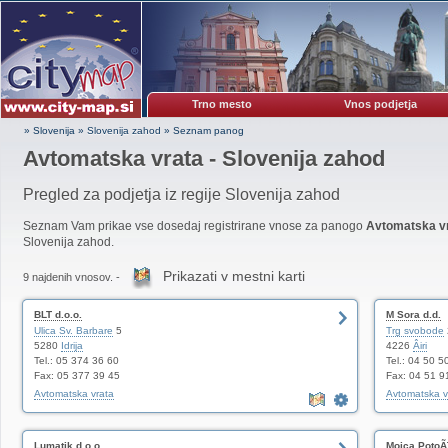
Trno mesto
Vnos podjetja
» Slovenija
»
Slovenija zahod
»
Seznam panog
Avtomatska vrata - Slovenija zahod
Pregled za podjetja iz regije Slovenija zahod
Seznam Vam prikae vse dosedaj registrirane vnose za panogo
Avtomatska v
Slovenija zahod.
Prikazati v mestni karti
9 najdenih vnosov. -
BLT d.o.o.
M Sora d.d.
Ulica Sv. Barbare
5
Trg svobode
5280
Idrija
4226
Âiri
Tel.: 05 374 36 60
Tel.: 04 50 5
Fax: 05 377 39 45
Fax: 04 51 9
Avtomatska vrata
Avtomatska v
Lumatik d.o.o.
Mojca PotoÃ¨