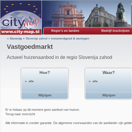
Regio's en landen
Bedrijf inschrijven
» Slovenija
»
Slovenija zahod
»
onroerendgoed & woningen
Vastgoedmarkt
Actueel huizenaanbod in de regio Slovenija zahod
Hoe?
Waar?
alle
alle
Wijzigen
Wijzigen
Er is helaas op dit moment geen aanbod van huizen.
Terug naar overzicht
Alle informatie is zonder garantie. De algemene voorwaarden van de aanbieder zijn geld