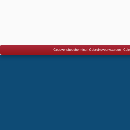
Gegevensbescherming
|
Gebruiksvoorwaarden
|
Colo