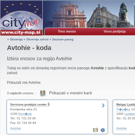
Trno mesto
Vnos podjetja
» Slovenija
»
Slovenija zahod
»
Seznam panog
Avtohie - koda
Izbira vnosov za regijo Avtohie
Tukaj so vidni vsi dosedaj regisrirani vnosi panoge
Avtohie
z specifikacijo
ko
zahod.
Prikazati vse Avtohie
Prikazati v mestni karti
3 najdenih vnosov. -
Servisno prodajni center Š
Malgaj Ljubl
Krumperka ulica 21
Tr�a�ka
13
1230
Dom�ale
1000
Ljublja
Tel.: 01 721 03 40
Tel.: 01 20 0
Fax: 01 724 40 84
Avtohie
Avtohie