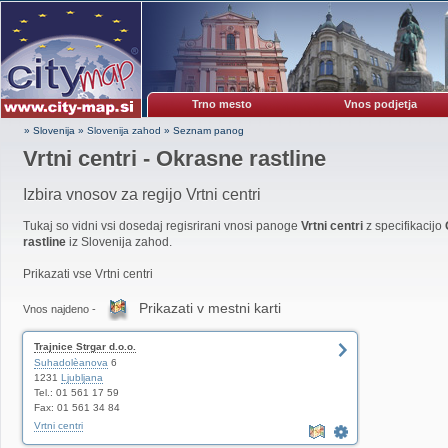
Trno mesto
Vnos podjetja
» Slovenija
»
Slovenija zahod
»
Seznam panog
Vrtni centri - Okrasne rastline
Izbira vnosov za regijo Vrtni centri
Tukaj so vidni vsi dosedaj regisrirani vnosi panoge
Vrtni centri
z specifikacijo
rastline
iz Slovenija zahod.
Prikazati vse Vrtni centri
Prikazati v mestni karti
Vnos najdeno -
Trajnice Strgar d.o.o.
Suhadolèanova
6
1231
Ljubljana
Tel.: 01 561 17 59
Fax: 01 561 34 84
Vrtni centri