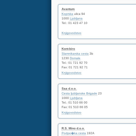
Avantum
Koprska
ulica 94
1000
Ljubljana
Tel.: 01 423 47 10
Knjigovodstvo
Kont-biro
Slamnikarska cesta
3b
1230
Domale
Tel.: 01 721 92 70
Fax: 01 721 92 71
Knjigovodstvo
Saa d.o.o.
Cesta ljubljanske Brigade
23
1000
Ljubljana
Tel.: 01 510 66 00
Fax: 01 510 66 05
Knjigovodstvo
R.S. Mino d.o.o.
Podpe�ka cesta
192A