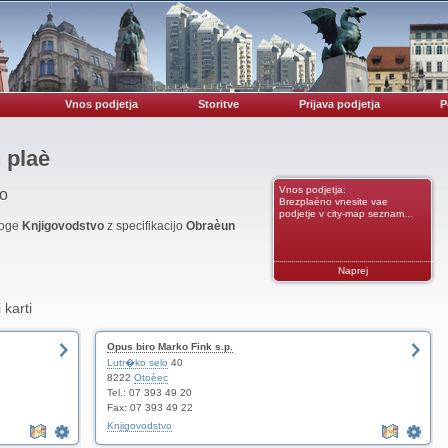
Vnos podjetja
Storitve
Prijava podjetja
P
 plaè
Vnos podjetja:
vo
Brezplaèno vnesite vae
podjetje v city-map seznam...
noge
Knjigovodstvo
z specifikacijo
Obraèun
Naprej
 karti
Opus biro Marko Fink s.p.
Lutr�ko selo
40
8222
Otoèec
Tel.: 07 393 49 20
Fax: 07 393 49 22
Knjigovodstvo