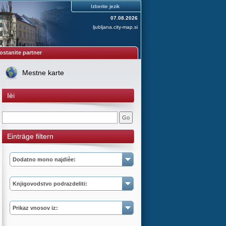
Izberite jezik
07.08.2026
ljubljana.city-map.si
ostanite partner
Mestne karte
Ièi
Einträge filtern
Dodatno mono najdièe:
Knjigovodstvo podrazdeliti:
Prikaz vnosov iz: