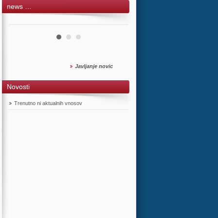
news …
Javljanje novic
Novosti
Trenutno ni aktualnih vnosov