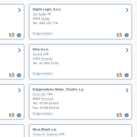
Digital Logic, d.o.o.
Sp.Duplje
53
4203
Duplje
Tel.: 064 125 778
Knjigovodstvo
Klira d.o.o.
Jezero
128
1352
Preserje
Tel.: 01 363 15 91
Knjigovodstvo
Knjigovodstvo Nataa . Pezdirc s.p.
Ul.21.okt.
19b
8340
Èrnomelj
Tel.: 07/30-53-415
Fax: 07/30-53-419
Knjigovodstvo
Neva Bizjak s.p.
Cesta IX. korpusa
100