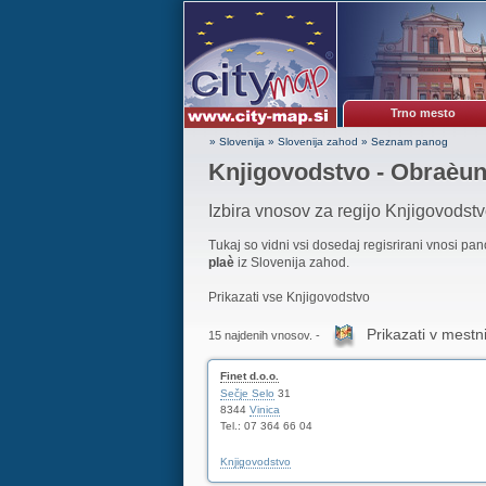
Trno mesto
» Slovenija
»
Slovenija zahod
»
Seznam panog
Knjigovodstvo - Obraèun
Izbira vnosov za regijo Knjigovodst
Tukaj so vidni vsi dosedaj regisrirani vnosi pa
plaè
iz Slovenija zahod.
Prikazati vse Knjigovodstvo
Prikazati v mestni
15 najdenih vnosov. -
Finet d.o.o.
Sečje Selo
31
8344
Vinica
Tel.: 07 364 66 04
Knjigovodstvo