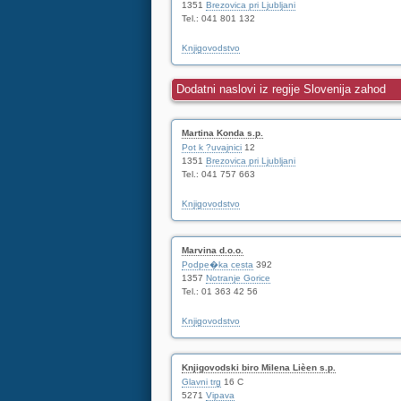
1351
Brezovica pri Ljubljani
Tel.: 041 801 132
Knjigovodstvo
Dodatni naslovi iz regije Slovenija zahod
Martina Konda s.p.
Pot k ?uvajnici
12
1351
Brezovica pri Ljubljani
Tel.: 041 757 663
Knjigovodstvo
Marvina d.o.o.
Podpe�ka cesta
392
1357
Notranje Gorice
Tel.: 01 363 42 56
Knjigovodstvo
Knjigovodski biro Milena Lièen s.p.
Glavni trg
16 C
5271
Vipava