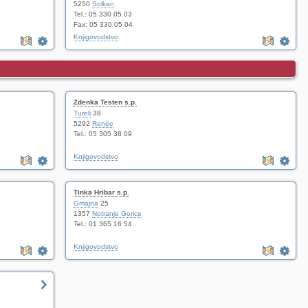
5250
Solkan
Tel.: 05 330 05 03
Fax: 05 330 05 04
Knjigovodstvo
Zdenka Testen s.p.
Tureli
38
5292
Renèe
Tel.: 05 305 38 09
Knjigovodstvo
Tinka Hribar s.p.
Gmajna
25
1357
Notranje Gorice
Tel.: 01 365 16 54
Knjigovodstvo