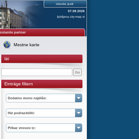
Izberite jezik
07.08.2026
ljubljana.city-map.si
ostanite partner
Mestne karte
Ièi
Einträge filtern
Dodatno mono najdièe:
Hie podrazdeliti:
Prikaz vnosov iz: