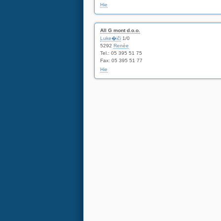
Hie
All G mont d.o.o.
Luke�iči
1/0
5292
Renèe
Tel.: 05 395 51 75
Fax: 05 395 51 77
Hie