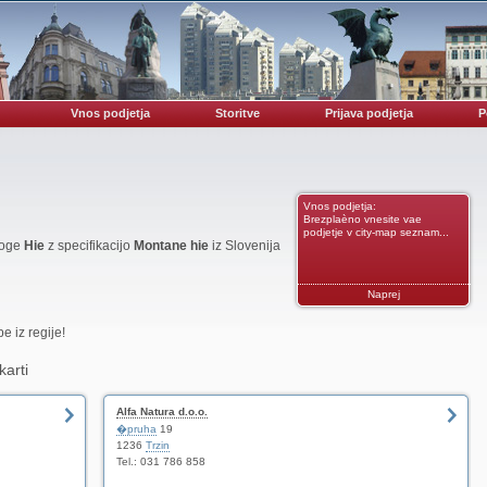
Vnos podjetja
Storitve
Prijava podjetja
P
Vnos podjetja:
Brezplaèno vnesite vae
podjetje v city-map seznam...
noge
Hie
z specifikacijo
Montane hie
iz Slovenija
Naprej
 iz regije!
karti
Alfa Natura d.o.o.
�pruha
19
1236
Trzin
Tel.: 031 786 858