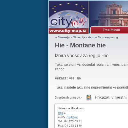
Trno mesto
» Slovenija
»
Slovenija zahod
»
Seznam panog
Hie - Montane hie
Izbira vnosov za regijo Hie
Tukaj so vidni vsi dosedaj regisrirani vnosi pa
zahod.
Prikazati vse Hie
Tukaj najdete aktualne nepremièninske ponudbe
Prikazati v mestni 
3 najdenih vnosov. -
Jelovica Hie d.o.o.
Hrib
1
4205
Preddvor
Tel.: 04 275 03 11
Fax: 04 255 13 64