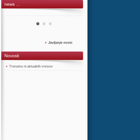
news …
Javljanje novic
Novosti
Trenutno ni aktualnih vnosov