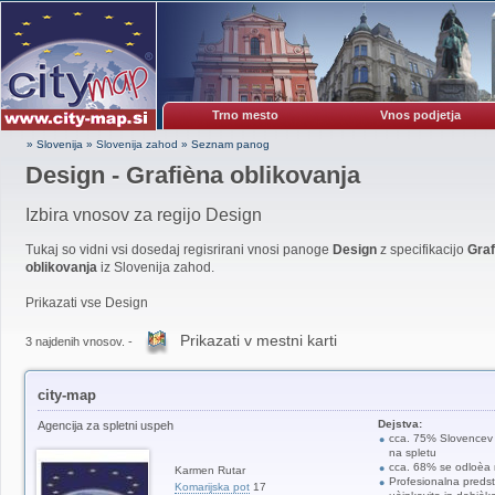
Trno mesto
Vnos podjetja
» Slovenija
»
Slovenija zahod
»
Seznam panog
Design - Grafièna oblikovanja
Izbira vnosov za regijo Design
Tukaj so vidni vsi dosedaj regisrirani vnosi panoge
Design
z specifikacijo
Graf
oblikovanja
iz Slovenija zahod.
Prikazati vse Design
Prikazati v mestni karti
3 najdenih vnosov. -
city-map
Dejstva:
Agencija za spletni uspeh
cca. 75% Slovencev 
na spletu
cca. 68% se odloèa 
Karmen Rutar
Profesionalna predst
Komarijska pot
17