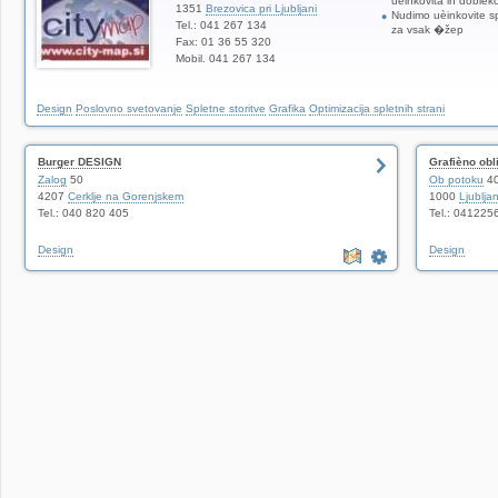
uèinkovita in dobiè
1351
Brezovica pri Ljubljani
Nudimo uèinkovite sp
Tel.: 041 267 134
za vsak �žep
Fax: 01 36 55 320
Mobil. 041 267 134
Design
Poslovno svetovanje
Spletne storitve
Grafika
Optimizacija spletnih strani
Burger DESIGN
Grafièno obl
Zalog
50
Ob potoku
4
4207
Cerklje na Gorenjskem
1000
Ljublja
Tel.: 040 820 405
Tel.: 041225
Design
Design