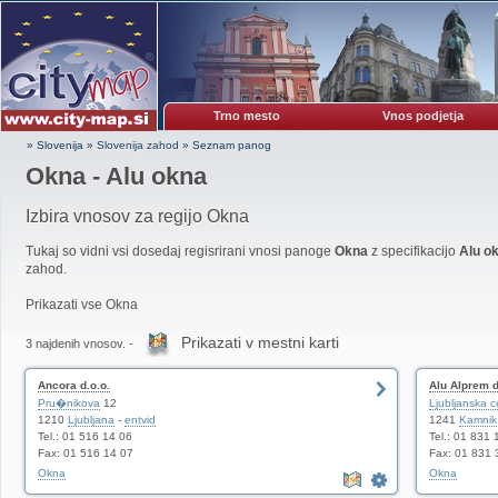
Trno mesto
Vnos podjetja
» Slovenija
»
Slovenija zahod
»
Seznam panog
Okna - Alu okna
Izbira vnosov za regijo Okna
Tukaj so vidni vsi dosedaj regisrirani vnosi panoge
Okna
z specifikacijo
Alu o
zahod.
Prikazati vse Okna
Prikazati v mestni karti
3 najdenih vnosov. -
Ancora d.o.o.
Alu Alprem d
Pru�nikova
12
Ljubljanska c
1210
Ljubljana
-
entvid
1241
Kamnik
Tel.: 01 516 14 06
Tel.: 01 831 
Fax: 01 516 14 07
Fax: 01 831 
Okna
Okna