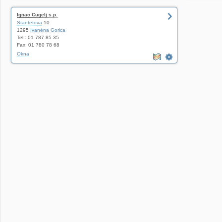
Ignac Cugelj s.p.
Stantetova
10
1295
Ivanèna Gorica
Tel.: 01 787 85 35
Fax: 01 780 78 68
Okna