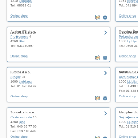
1210
Ljubljana
1351
Brezovic
Tel.: 08018 01
Tel.: 041 89
Online shop
Online shop
Avalon ITS d.o.o.
Trgovina Èr
Pre�ernova
4
Poljanska ce
4260
Bled
1000
Ljublja
Tel.: 031340597
Tel.: 0590 3
Online shop
Online shop
E-mrea d.o.o.
Nutrilab d.o.
Stegne
31
Ulica bratov
1000
Ljubljana
1000
Ljublja
Tel.: 01 620 04 42
Tel.: 01 438 
Fax: 01 438 
Online shop
Online shop
Soncek.si d.o.o.
Ideo plus d.o
Cesta svobode
15
Sajov�eva ul
4260
Bled
1000
Ljublja
Tel.: 040 99 77 00
Tel.: 01 510 
Fax: 059 110 446
Online shop
Online shop