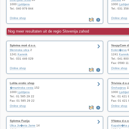
1000
Ljubljana
1000
Ljublja
Tel.: 040 979 844
Tel.: 031 35
Online shop
Online shop
Nog meer resultaten uit de regio Slovenija zahod
Spletna moè d.o.o.
VavpyCom d.
Meninska ulica
2
Kolen�eva
0
1241
Kamnik
1241
Kamnik
Tel.: 031 446 029
Tel.: 041 800
Fax: 0590 11
Online shop
Online shop
Lolita erotic shop
Trivinia d.o.o
�martinska cesta
152
Groharjeva
1
1000
Ljubljana
1000
Ljublja
Tel.: 01 585 29 22
Tel.: 01 421 
Fax: 01 585 29 22
Fax: 01 421 
Online shop
Online shop
Spletna Fuzija
VVatea d.o.o
Ulica Jo�eta Jame
14
Kapalni�ka 