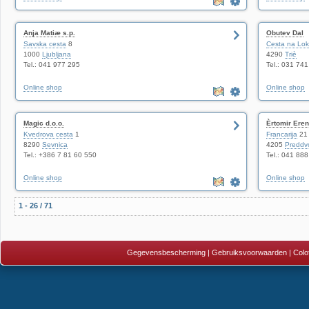
Anja Matiæ s.p.
Obutev Dal
Savska cesta
8
Cesta na Lo
1000
Ljubljana
4290
Triè
Tel.: 041 977 295
Tel.: 031 74
Online shop
Online shop
Magic d.o.o.
Èrtomir Eren
Kvedrova cesta
1
Francarija
21
8290
Sevnica
4205
Preddv
Tel.: +386 7 81 60 550
Tel.: 041 88
Online shop
Online shop
1 - 26 / 71
Gegevensbescherming
|
Gebruiksvoorwaarden
|
Colo