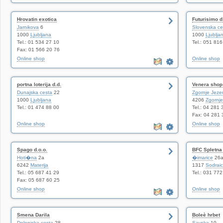
Hrovatin exotica
Futurisimo d
Jarnikova
6
Slovenska ce
1000
Ljubljana
1000
Ljublja
Tel.: 01 534 27 10
Tel.: 051 81
Fax: 01 566 20 76
Online shop
Online shop
portna loterija d.d.
Venera shop
Dunajska cesta
22
Zgornje Jeze
1000
Ljubljana
4206
Zgornje
Tel.: 01 474 88 00
Tel.: 04 281 
Fax: 04 281 
Online shop
Online shop
Spago d.o.o.
BFC Spletna 
Hoti�na
2a
�imarice
26
6242
Materija
1317
Sodrai
Tel.: 05 687 41 29
Tel.: 031 77
Fax: 05 687 60 25
Online shop
Online shop
Smena Darila
Boleè hrbet
Dolenjska cesta
28
Savska
10