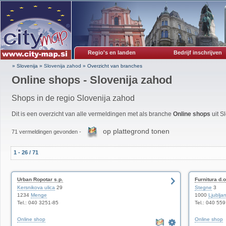
Regio's en landen
Bedrijf inschrijven
» Slovenija
»
Slovenija zahod
»
Overzicht van branches
Online shops - Slovenija zahod
Shops in de regio Slovenija zahod
Dit is een overzicht van alle vermeldingen met als branche
Online shops
uit S
op plattegrond tonen
71 vermeldingen gevonden -
1 - 26 / 71
Urban Ropotar s.p.
Furnitura d.o
Kersnikova ulica
29
Stegne
3
1234
Menge
1000
Ljublja
Tel.: 040 3251-85
Tel.: 040 55
Online shop
Online shop