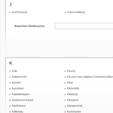
J
Jachtcharter
Jobvermittlung
Branchen-Direktsuche:
K
Kalk
Kioske
Kältetechnik
Kirchen und religiöse Gemeinschafte
Kamine
Kitas
Kanzleien
Klebstoffe
Kapitalanlagen
Kleidung
Kartenvorverkauf
Klempner
Kaufhäuser
Klimatechnik
Kellerbau
Kommunen