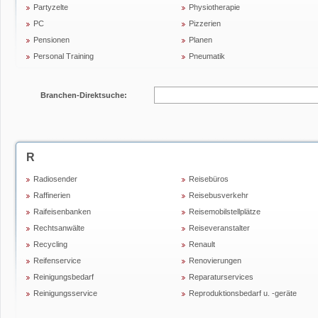
Partyzelte
Physiotherapie
PC
Pizzerien
Pensionen
Planen
Personal Training
Pneumatik
Branchen-Direktsuche:
R
Radiosender
Reisebüros
Raffinerien
Reisebusverkehr
Raifeisenbanken
Reisemobilstellplätze
Rechtsanwälte
Reiseveranstalter
Recycling
Renault
Reifenservice
Renovierungen
Reinigungsbedarf
Reparaturservices
Reinigungsservice
Reproduktionsbedarf u. -geräte