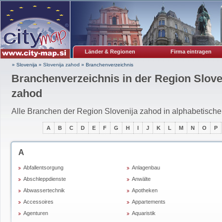
Länder & Regionen
Firma eintragen
» Slovenija
»
Slovenija zahod
»
Branchenverzeichnis
Branchenverzeichnis in der Region Slove
zahod
Alle Branchen der Region Slovenija zahod in alphabetische
A
B
C
D
E
F
G
H
I
J
K
L
M
N
O
P
A
Abfallentsorgung
Anlagenbau
Abschleppdienste
Anwälte
Abwassertechnik
Apotheken
Accessoires
Appartements
Agenturen
Aquaristik