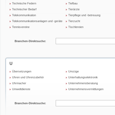
Technische Federn
Tiefbau
Technischer Bedarf
Tierärzte
Telekommunikation
Tierpflege und -betreuung
Telekommunikationsanlagen und -geräte
Tierzucht
Tennisvereine
Tischlereien
Branchen-Direktsuche:
U
Übersetzungen
Umzüge
Uhren und Uhrenzubehör
Unterhaltungselektronik
Uhrmacher
Unternehmensberatung
Umweltdienste
Unternehmensvermittlungen
Branchen-Direktsuche: