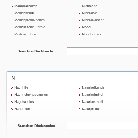
Maurerarbeiten
Mietköche
Medienberufe
Mineralöle
Medienproduktionen
Mineralwasser
Medizinische Geräte
Möbel
Medizintechnik
Möbelhäuser
Branchen-Direktsuche:
N
Nachhilfe
Naturheilkunde
Nachrichtenagenturen
Naturheilmittel
Nagelstudios
Naturkosmetik
Nähereien
Naturprodukte
Branchen-Direktsuche: