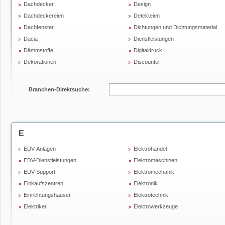
Dachdecker
Design
Dachdeckereien
Detekteien
Dachfenster
Dichtungen und Dichtungsmaterial
Dacia
Dienstleistungen
Dämmstoffe
Digitaldruck
Dekorationen
Discounter
Branchen-Direktsuche:
E
EDV-Anlagen
Elektrohandel
EDV-Dienstleistungen
Elektromaschinen
EDV-Support
Elektromechanik
Einkaufszentren
Elektronik
Einrichtungshäuser
Elektrotechnik
Elektriker
Elektrowerkzeuge