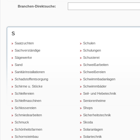
Branchen-Direktsuche:
S
Saatzuchten
Schulen
Sachverständige
Schulungen
Sägewerke
Schusterei
Sand
Schweißarbeiten
Sanitärinstallationen
Schweißereien
Schadstoffentsorgung
Schwimmbadanlagen
Schirme u. Stöcke
Schwimmbäder
Schleifereien
Seil- und Hebetechnik
Schleifmaschinen
Seniorenheime
Schlossereien
Shops
Schmiedearbeiten
Sicherheitstechnik
Schmuck
Skoda
Schönheitsfarmen
Solaranlagen
Schornsteinbau
Solartechnik