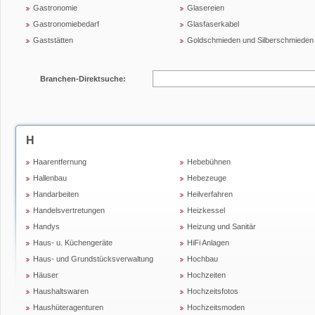
Gastronomie
Glasereien
Gastronomiebedarf
Glasfaserkabel
Gaststätten
Goldschmieden und Silberschmieden
Branchen-Direktsuche:
H
Haarentfernung
Hebebühnen
Hallenbau
Hebezeuge
Handarbeiten
Heilverfahren
Handelsvertretungen
Heizkessel
Handys
Heizung und Sanitär
Haus- u. Küchengeräte
HiFi Anlagen
Haus- und Grundstücksverwaltung
Hochbau
Häuser
Hochzeiten
Haushaltswaren
Hochzeitsfotos
Haushüteragenturen
Hochzeitsmoden