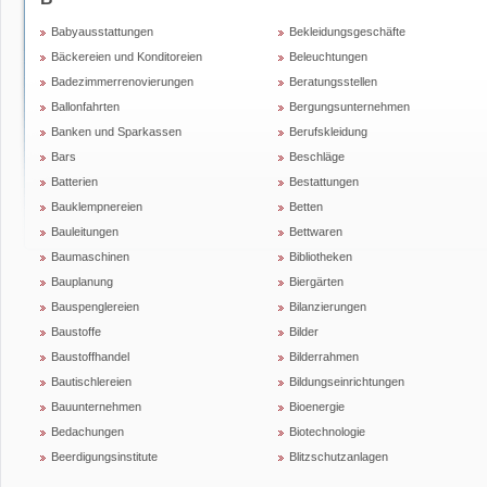
Babyausstattungen
Bekleidungsgeschäfte
Bäckereien und Konditoreien
Beleuchtungen
Badezimmerrenovierungen
Beratungsstellen
Ballonfahrten
Bergungsunternehmen
Banken und Sparkassen
Berufskleidung
Bars
Beschläge
Batterien
Bestattungen
Bauklempnereien
Betten
Bauleitungen
Bettwaren
Baumaschinen
Bibliotheken
Bauplanung
Biergärten
Bauspenglereien
Bilanzierungen
Baustoffe
Bilder
Baustoffhandel
Bilderrahmen
Bautischlereien
Bildungseinrichtungen
Bauunternehmen
Bioenergie
Bedachungen
Biotechnologie
Beerdigungsinstitute
Blitzschutzanlagen