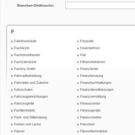
Branchen-Direktsuche:
F
Fabrikverkäufe
Festzelte
Fachärzte
Feuerwehren
Facheinzelhandel
Fiat
Fachzahnärzte
Filmproduktionen
Factory Outlet
Finanzämter
Fahrradbekleidung
Finanzberatung
Fahrräder und Zubehör
Finanzbuchhaltungen
Fahrschulen
Finanzdienstleistungen
Fahrzeugeinrichtungen
Finanzvermittlung
Fahrzeugteile
Fitnesscenter
Familienhotels
Fitnessgeräte
Farb- und Stilberatung
Fitnessstudios
Farben und Lacke
Flaschner
Fässer
Fliesenfachmärkte