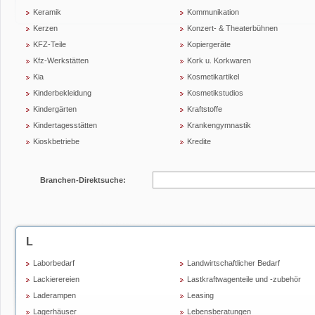
Keramik
Kommunikation
Kerzen
Konzert- & Theaterbühnen
KFZ-Teile
Kopiergeräte
Kfz-Werkstätten
Kork u. Korkwaren
Kia
Kosmetikartikel
Kinderbekleidung
Kosmetikstudios
Kindergärten
Kraftstoffe
Kindertagesstätten
Krankengymnastik
Kioskbetriebe
Kredite
Branchen-Direktsuche:
L
Laborbedarf
Landwirtschaftlicher Bedarf
Lackierereien
Lastkraftwagenteile und -zubehör
Laderampen
Leasing
Lagerhäuser
Lebensberatungen