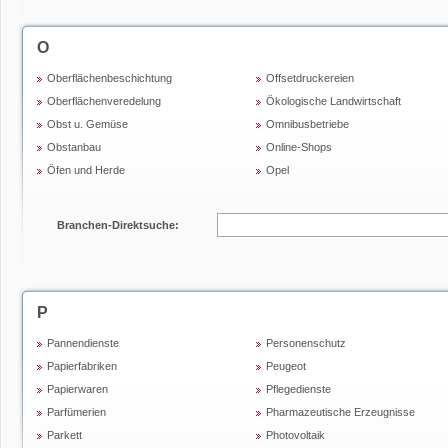
O
Oberflächenbeschichtung
Offsetdruckereien
Oberflächenveredelung
Ökologische Landwirtschaft
Obst u. Gemüse
Omnibusbetriebe
Obstanbau
Online-Shops
Öfen und Herde
Opel
Branchen-Direktsuche:
P
Pannendienste
Personenschutz
Papierfabriken
Peugeot
Papierwaren
Pflegedienste
Parfümerien
Pharmazeutische Erzeugnisse
Parkett
Photovoltaik