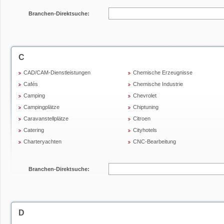
Branchen-Direktsuche:
C
CAD/CAM-Dienstleistungen
Chemische Erzeugnisse
Cafés
Chemische Industrie
Camping
Chevrolet
Campingplätze
Chiptuning
Caravanstellplätze
Citroen
Catering
Cityhotels
Charteryachten
CNC-Bearbeitung
Branchen-Direktsuche:
D