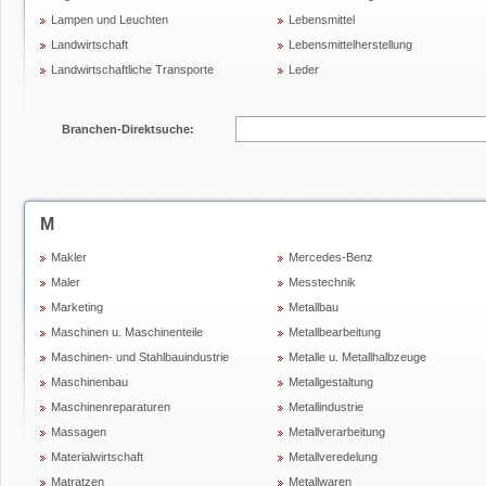
Lampen und Leuchten
Lebensmittel
Landwirtschaft
Lebensmittelherstellung
Landwirtschaftliche Transporte
Leder
Branchen-Direktsuche:
M
Makler
Mercedes-Benz
Maler
Messtechnik
Marketing
Metallbau
Maschinen u. Maschinenteile
Metallbearbeitung
Maschinen- und Stahlbauindustrie
Metalle u. Metallhalbzeuge
Maschinenbau
Metallgestaltung
Maschinenreparaturen
Metallindustrie
Massagen
Metallverarbeitung
Materialwirtschaft
Metallveredelung
Matratzen
Metallwaren