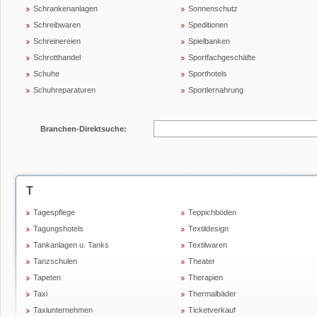
Schrankenanlagen
Sonnenschutz
Schreibwaren
Speditionen
Schreinereien
Spielbanken
Schrotthandel
Sportfachgeschäfte
Schuhe
Sporthotels
Schuhreparaturen
Sportlernahrung
Branchen-Direktsuche:
T
Tagespflege
Teppichböden
Tagungshotels
Textildesign
Tankanlagen u. Tanks
Textilwaren
Tanzschulen
Theater
Tapeten
Therapien
Taxi
Thermalbäder
Taxiunternehmen
Ticketverkauf