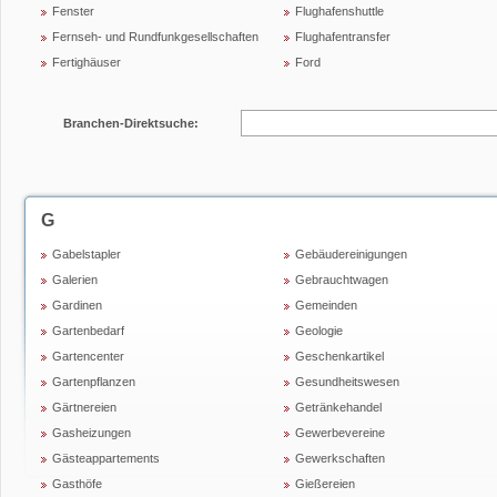
Fenster
Flughafenshuttle
Fernseh- und Rundfunkgesellschaften
Flughafentransfer
Fertighäuser
Ford
Branchen-Direktsuche:
G
Gabelstapler
Gebäudereinigungen
Galerien
Gebrauchtwagen
Gardinen
Gemeinden
Gartenbedarf
Geologie
Gartencenter
Geschenkartikel
Gartenpflanzen
Gesundheitswesen
Gärtnereien
Getränkehandel
Gasheizungen
Gewerbevereine
Gästeappartements
Gewerkschaften
Gasthöfe
Gießereien