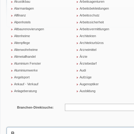
Akustikbau
Arbeitsagenturen
Alarmanlagen
Arbeitsbekleidungen
Allfinanz
Arbeitsschutz
Alpenhotels
Arbeitssicherheit
Altbaurenovierungen
Arbeitsvermittlungen
Altenheime
Architekten
Altenpflege
Architekturbüros
Altenwohnheime
Arzneimittel
Altmetallhandel
Ärzte
Aluminium Fenster
Ärztebedarf
Aluminiumwerke
Audi
Angelsport
Aufzüge
Ankauf - Verkauf
Augenoptiker
Anlageberatung
Ausbildung
Branchen-Direktsuche:
B