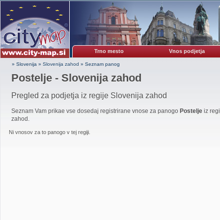
Trno mesto
Vnos podjetja
» Slovenija
»
Slovenija zahod
»
Seznam panog
Postelje - Slovenija zahod
Pregled za podjetja iz regije Slovenija zahod
Seznam Vam prikae vse dosedaj registrirane vnose za panogo
Postelje
iz reg
zahod.
Ni vnosov za to panogo v tej regiji.